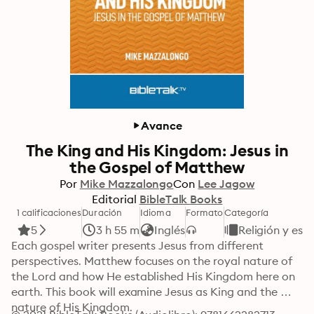
Avance
The King and His Kingdom: Jesus in
the Gospel of Matthew
Por
Mike Mazzalongo
Con
Lee Jagow
Editorial
BibleTalk Books
1 calificaciones
Duración
Idioma
Formato
Categoría
5
3 h 55 m
Inglés
Religión y espi
Each gospel writer presents Jesus from different 
perspectives. Matthew focuses on the royal nature of 
the Lord and how He established His Kingdom here on 
earth. This book will examine Jesus as King and the 
nature of His Kingdom.