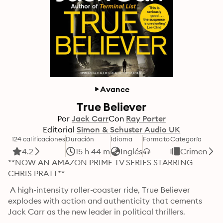
Avance
True Believer
Por
Jack Carr
Con
Ray Porter
Editorial
Simon & Schuster Audio UK
124 calificaciones
Duración
Idioma
Formato
Categoría
4.2
15 h 44 m
Inglés
Crimen
**NOW AN AMAZON PRIME TV SERIES STARRING 
CHRIS PRATT**
 A high-intensity roller-coaster ride, True Believer 
explodes with action and authenticity that cements 
Jack Carr as the new leader in political thrillers.