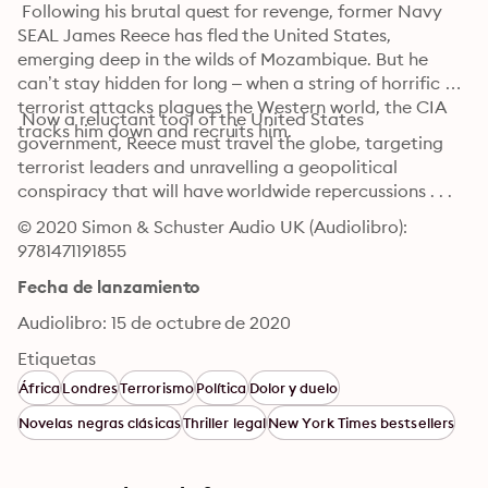
 Following his brutal quest for revenge, former Navy 
SEAL James Reece has fled the United States, 
emerging deep in the wilds of Mozambique. But he 
can’t stay hidden for long – when a string of horrific 
terrorist attacks plagues the Western world, the CIA 
 Now a reluctant tool of the United States 
tracks him down and recruits him.
government, Reece must travel the globe, targeting 
terrorist leaders and unravelling a geopolitical 
conspiracy that will have worldwide repercussions . . .
© 2020 Simon & Schuster Audio UK (Audiolibro): 
9781471191855
Fecha de lanzamiento
Audiolibro: 15 de octubre de 2020
Etiquetas
África
Londres
Terrorismo
Política
Dolor y duelo
Novelas negras clásicas
Thriller legal
New York Times bestsellers