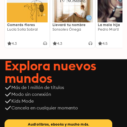
Comerás flores
Llevará tu nombre
La mala hija
Lucía Solla Sobral
Sonsoles Ónega
Pedro Martí
4.3
4.3
4.5
Explora nuevos
mundos
Más de 1 millón de títulos
Modo sin conexión
Kids Mode
Cancela en cualquier momento
Audiolibros, ebooks y mucho más.