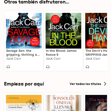
Otros también disfrutaron...
Savage Son: the
In the Blood: James
The Devil's Hand
gripping, thrilling and
Reece 5
GRIPPING Jame
adventurous novel in
Jack Carr
Jack Carr
Reece thriller 
Jack Carr
the James Reece
Amazon Prime
series
Empieza por aquí
Ver todos los títulos