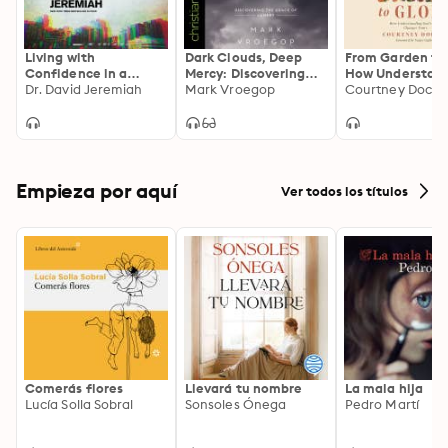
Living with
Dark Clouds, Deep
From Garden to 
Confidence in a
Mercy: Discovering
How Understan
Chaotic World:
Dr. David Jeremiah
the Grace of Lament
Mark Vroegop
God’s Story Ch
Courtney Docto
Certain Hope In
Yours
Uncertain Times
Empieza por aquí
Ver todos los títulos
Comerás flores
Llevará tu nombre
La mala hija
Lucía Solla Sobral
Sonsoles Ónega
Pedro Martí