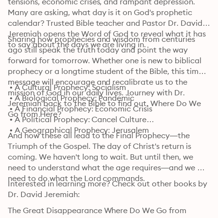
tensions, economic crises, and rampant depression. 
Many are asking, what day is it on God's prophetic 
calendar? Trusted Bible teacher and Pastor Dr. David 
Jeremiah opens the Word of God to reveal what it has 
Sharing how prophecies and wisdom from centuries 
to say about the days we are living in.
ago still speak the truth today and point the way 
forward for tomorrow. Whether one is new to biblical 
prophecy or a longtime student of the Bible, this timely 
message will encourage and recalibrate us to the 
 • A Cultural Prophecy: Socialism

mission of God in our daily lives. Journey with Dr. 
 • A Biological Prophecy: Pandemic

Jeremiah back to the Bible to find out, Where Do We 
 • A Financial Prophecy: Economic Crisis

Go from Here?
 • A Political Prophecy: Cancel Culture

 • A Geographical Prophecy: Jerusalem
And how these all lead to the Final Prophecy—the 
Triumph of the Gospel. The day of Christ's return is 
coming. We haven't long to wait. But until then, we 
need to understand what the age requires—and we 
need to do what the Lord commands.
Interested in learning more? Check out other books by 
Dr. David Jeremiah:
The Great Disappearance Where Do We Go from 