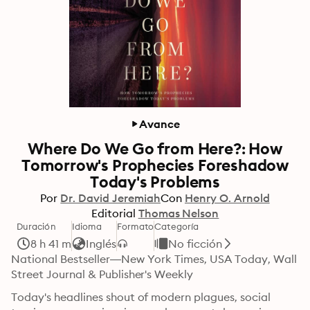
Avance
Where Do We Go from Here?: How
Tomorrow's Prophecies Foreshadow
Today's Problems
Por
Dr. David Jeremiah
Con
Henry O. Arnold
Editorial
Thomas Nelson
Duración
Idioma
Formato
Categoría
8 h 41 m
Inglés
No ficción
National Bestseller—New York Times, USA Today, Wall 
Street Journal & Publisher's Weekly
Today's headlines shout of modern plagues, social 