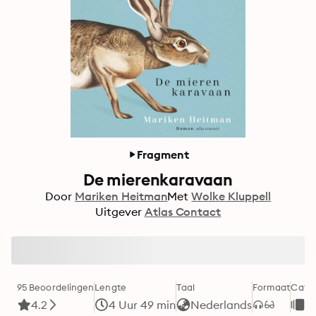
Fragment
De mierenkaravaan
Door
Mariken Heitman
Met
Wolke Kluppell
Uitgever
Atlas Contact
95 Beoordelingen
Lengte
Taal
Formaat
Categ
4.2
4 Uur 49 min
Nederlands
R