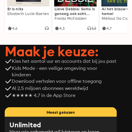
Er is niks
Lieve Debbie: Soms is
Al het blauw va
Elisabeth Lucie Baeten
genoeg ook echt
hemel
genoeg...
Freida McFadden
Mélissa Da Cost
4.6
4.3
4.7
Maak je keuze:
Kies het aantal uur en accounts dat bij jou past
Kids Mode - een veilige omgeving voor
kinderen
Download verhalen voor offline toegang
Al 2,5 miljoen abonnees wereldwijd
★★★★★ 4,7 in de App Store
Meest gekozen
Unlimited
Voor wie onbeperkt wil luisteren en lezen.