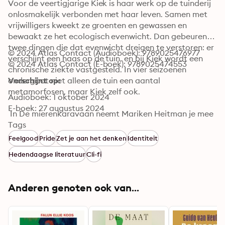
Voor de veertigjarige Kiek is haar werk op de tuinderij 
onlosmakelijk verbonden met haar leven. Samen met 
vrijwilligers kweekt ze groenten en gewassen en 
bewaakt ze het ecologisch evenwicht. Dan gebeuren er 
twee dingen die dat evenwicht dreigen te verstoren: er 
© 2024 Atlas Contact (Audioboek): 9789025476977
verschijnt een haas op de tuin, en bij Kiek wordt een 
© 2024 Atlas Contact (E-boek): 9789025474553
chronische ziekte vastgesteld. In vier seizoenen 
ondergaat niet alleen de tuin een aantal 
Verschijnt op:
metamorfosen, maar Kiek zelf ook.

Audioboek: 1 oktober 2024
E-boek: 27 augustus 2024
 In De mierenkaravaan neemt Mariken Heitman je mee 
op een reis door de natuur, waarin elk element en elk 
Tags
wezen op subtiele wijze met elkaar verbonden is. 
Feelgood
Pride
Zet je aan het denken
Identiteit
Geschreven met loepzuivere pen trakteert Heitman de 
Hedendaagse literatuur
Cli-fi
lezer op haar grootste literaire troef namelijk troost.
Anderen genoten ook van...