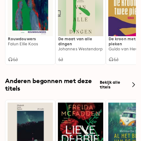
Rouwdouwers
De maat van alle
De kroon met t
Falun Ellie Koos
dingen
pieken
Johannes Westendorp
Anderen begonnen met deze
Bekijk alle
titels
titels