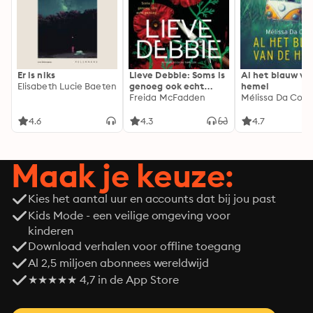
Er is niks
Lieve Debbie: Soms is
Al het blauw va
Elisabeth Lucie Baeten
genoeg ook echt
hemel
genoeg...
Freida McFadden
Mélissa Da Cost
4.6
4.3
4.7
Maak je keuze:
Kies het aantal uur en accounts dat bij jou past
Kids Mode - een veilige omgeving voor
kinderen
Download verhalen voor offline toegang
Al 2,5 miljoen abonnees wereldwijd
★★★★★ 4,7 in de App Store