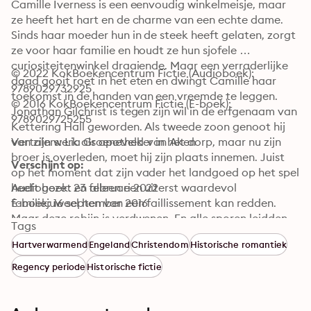
Camille Iverness is een eenvoudig winkelmeisje, maar 
ze heeft het hart en de charme van een echte dame. 
Sinds haar moeder hun in de steek heeft gelaten, zorgt 
ze voor haar familie en houdt ze hun sjofele 
curiositeitenwinkel draaiende. Maar een verraderlijke 
© 2022 KokBoekencentrum Fictie (Audioboek): 
daad gooit roet in het eten en dwingt Camille haar 
9789029732925
toekomst in de handen van een vreemde te leggen. 
© 2016 KokBoekencentrum Fictie (E-boek): 
Jonathan Gilchrist is tegen zijn wil in de erfgenaam van 
9789029725255
Kettering Hall geworden. Als tweede zoon genoot hij 
van zijn werk als apotheker in het dorp, maar nu zijn 
Vertalers: Lia Groeneveld-van Aken
broer is overleden, moet hij zijn plaats innemen. Juist 
Verschijnt op:
op het moment dat zijn vader het landgoed op het spel 
heeft gezet en alleen een uiterst waardevol 
Audioboek: 23 februari 2022
familiejuweel hen van een faillissement kan redden. 
E-boek: 16 september 2016
Maar deze robijn is verdwenen. En alle sporen leidden 
Tags
naar de Iverness curiositeitenwinkel in Blinkett Street. 
Hartverwarmend
Engeland
Christendom
Historische romantiek
Weet het mooie winkelmeisje meer Sarah Ladd schrijft 
net als Julie Klassen historische romans die zich 
Regency periode
Historische fictie
afspelen in de Regency-periode in Engeland