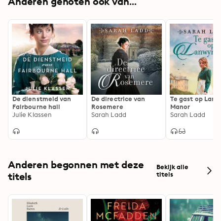
Anderen genoten ook van...
De dienstmeid van
De directrice van
Te gast op Lan
Fairbourne hall
Rosemere
Manor
Julie Klassen
Sarah Ladd
Sarah Ladd
Anderen begonnen met deze
Bekijk alle
titels
titels