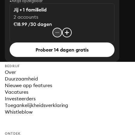
Altijd opzegbaar
Jij + 1 familielid
2 accounts
€18.99 /30 dagen
Probeer 14 dagen gratis
BEDRIJF
Over
Duurzaamheid
Nieuwe app features
Vacatures
Investeerders
Toegankelijkheidsverklaring
Whistleblow
ONTDEK