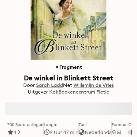
Fragment
De winkel in Blinkett Street
Door
Sarah Ladd
Met
Willemijn de Vries
Uitgever
KokBoekencentrum Fictie
700 Beoordelingen
Lengte
Taal
Formaat
Cate
4
9 Uur 47 min
Nederlands