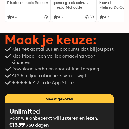
Elisabeth Lucie Baeten
genoeg ook echt
hemel
genoeg...
Freida McFadden
Mélissa Da Cost
4.6
4.3
4.7
Maak je keuze:
Kies het aantal uur en accounts dat bij jou past
Kids Mode - een veilige omgeving voor
kinderen
Download verhalen voor offline toegang
Al 2,5 miljoen abonnees wereldwijd
★★★★★ 4,7 in de App Store
Meest gekozen
Unlimited
Voor wie onbeperkt wil luisteren en lezen.
€13.99
/30 dagen