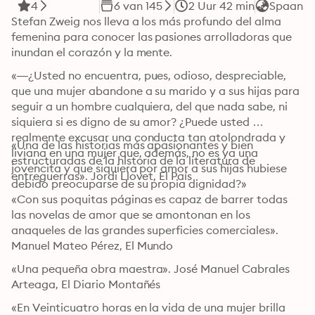
4
6 van 145
2 Uur 42 min
Spaans
Stefan Zweig nos lleva a los más profundo del alma 
femenina para conocer las pasiones arrolladoras que 
inundan el corazón y la mente.
«—¿Usted no encuentra, pues, odioso, despreciable, 
que una mujer abandone a su marido y a sus hijas para 
seguir a un hombre cualquiera, del que nada sabe, ni 
siquiera si es digno de su amor? ¿Puede usted 
realmente excusar una conducta tan atolondrada y 
«Una de las historias más apasionantes y bien 
liviana en una mujer que, además, no es ya una 
estructuradas de la historia de la literatura de 
jovencita y que siquiera por amor a sus hijas hubiese 
entreguerras». Jordi Llovet, El País
debido preocuparse de su propia dignidad?»
«Con sus poquitas páginas es capaz de barrer todas 
las novelas de amor que se amontonan en los 
anaqueles de las grandes superficies comerciales». 
Manuel Mateo Pérez, El Mundo
«Una pequeña obra maestra». José Manuel Cabrales 
Arteaga, El Diario Montañés
«En Veinticuatro horas en la vida de una mujer brilla 