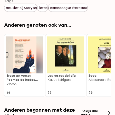
Tags
Exclusief bij Storytel
Liefde
Hedendaagse literatuur
Anderen genoten ook van...
Érase un verso:
Los restos del día
Seda
Poemas de hadas
Kazuo Ishiguro
Alessandro Bari
revisitados
VV.AA
Anderen begonnen met deze
Bekijk alle
titels