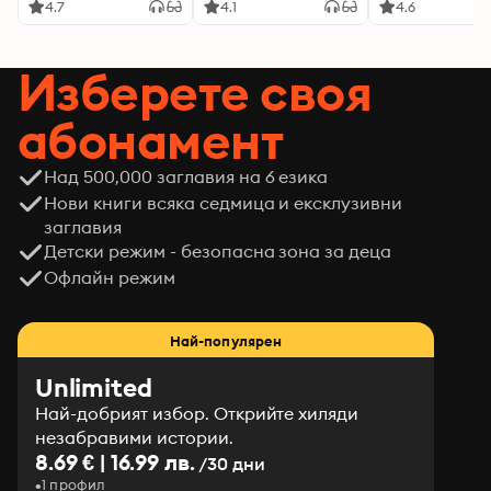
4.7
4.1
4.6
Изберете своя
абонамент
Над 500,000 заглавия на 6 езика
Нови книги всяка седмица и ексклузивни
заглавия
Детски режим - безопасна зона за деца
Офлайн режим
Най-популярен
Unlimited
Най-добрият избор. Открийте хиляди
незабравими истории.
8.69 € | 16.99 лв.
/30 дни
1 профил