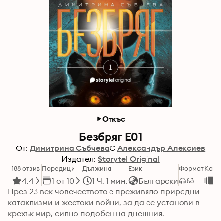
Откъс
Безбряг Е01
От:
Димитрина Събчева
С
Александър Алексиев
Издател:
Storytel Original
188 отзив
Поредици
Дължина
Език
Формат
Кате
4.4
1 от 10
1 Ч. 1 мин.
Български
Ф
През 23 век човечеството е преживяло природни 
катаклизми и жестоки войни, за да се установи в 
крехък мир, силно подобен на днешния. 