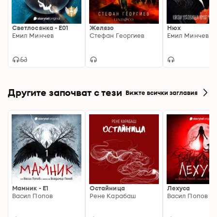
Светлосянка - E01
Желязо
Нюх
Емил Минчев
Стефан Георгиев
Емил Минчев
Другите започват с тези
Вижте всички заглавия
Мамник - E1
Остайница
Лехуса
Васил Попов
Рене Карабаш
Васил Попов