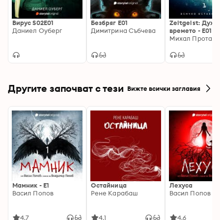
Вирус S02E01
Безбряг Е01
Zeitgeist: Духъ
Даниел Оуберг
Димитрина Събчева
времето - E01
Михал Проташ
Другите започват с тези
Вижте всички заглавия
Мамник - E1
Остайница
Лехуса
Васил Попов
Рене Карабаш
Васил Попов
4.7
4.1
4.6