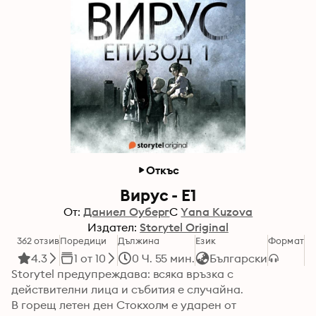
Откъс
Вирус - E1
От:
Даниел Оуберг
С
Yana Kuzova
Издател:
Storytel Original
362 отзив
Поредици
Дължина
Език
Формат
Ка
4.3
1 от 10
0 Ч. 55 мин.
Български
Storytel предупреждава: всяка връзка с 
действителни лица и събития е случайна. 

В горещ летен ден Стокхолм е ударен от 