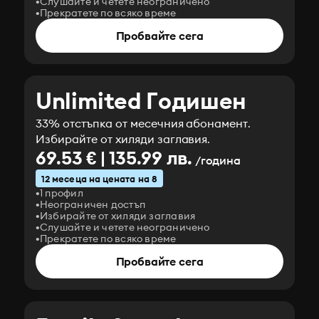
Слушайте и четете неограничено
Прекратете по всяко време
Пробвайте сега
Unlimited Годишен
33% отстъпка от месечния абонамент.
Избирайте от хиляди заглавия.
69.53 € | 135.99 лв.
/година
12 месеца на цената на 8
1 профил
Неограничен достъп
Избирайте от хиляди заглавия
Слушайте и четете неограничено
Прекратете по всяко време
Пробвайте сега