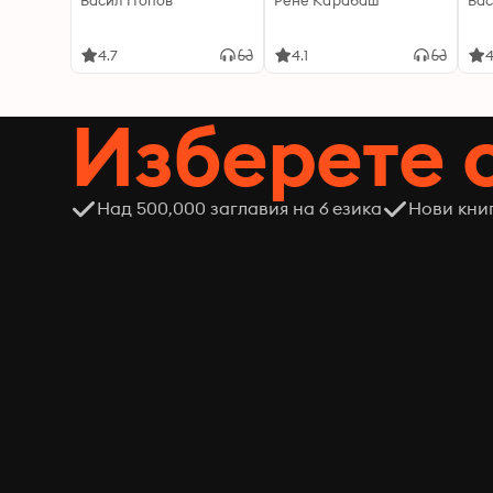
Васил Попов
Рене Карабаш
Вас
4.7
4.1
4
Изберете 
Над 500,000 заглавия на 6 езика
Нови кни