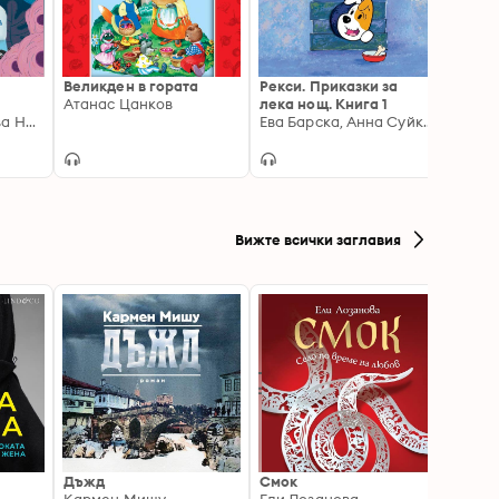
Великден в гората
Рекси. Приказки за
14 ма
Атанас Цанков
лека нощ. Книга 1
Попул
Галя Дунчева, Сева Ники
Ева Барска, Анна Суйка, Марек Глоговски
Вижте всички заглавия
Дъжд
Смок
Кара