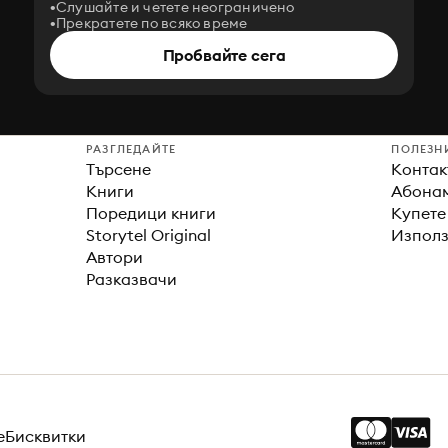
Слушайте и четете неограничено
Прекратете по всяко време
Пробвайте сега
РАЗГЛЕДАЙТЕ
ПОЛЕЗН
Търсене
Контак
Книги
Абонам
Поредици книги
Купете
Storytel Original
Използ
Автори
Разказвачи
е
Бисквитки