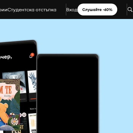
рии
Студентска отстъпка
Вход
Слушайте -60%