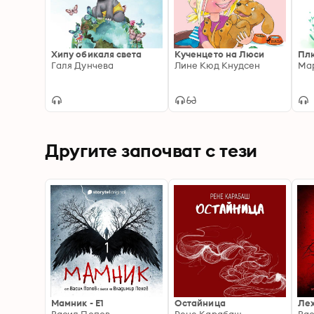
Хипу обикаля света
Кученцето на Люси
Пл
Галя Дунчева
Лине Кюд Кнудсен
Ма
Другите започват с тези
Мамник - E1
Остайница
Ле