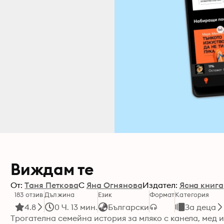
Виждам те
От:
Таня Петкова
С
Яна Огнянова
Издател:
Ясна книга
183 отзив
Дължина
Език
Формат
Категория
4.8
0 Ч. 13 мин.
Български
За деца
Трогателна семейна история за мляко с канела, мед и 