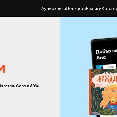
Аудиокниги
Подкасти
E-книги
Катего
с
и
бягство. Сега с 60%