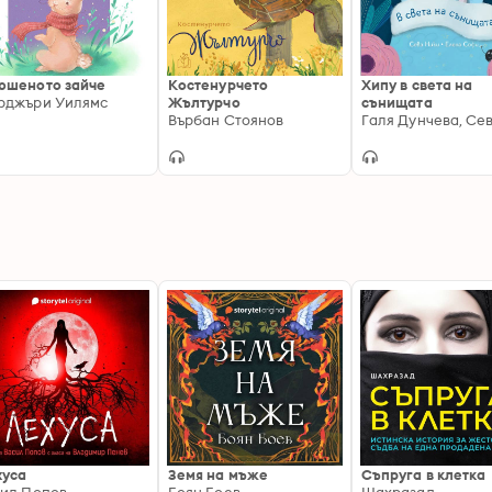
юшеното зайче
Костенурчето
Хипу в света на
рджъри Уилямс
Жълтурчо
сънищата
Върбан Стоянов
хуса
Земя на мъже
Съпруга в клетка