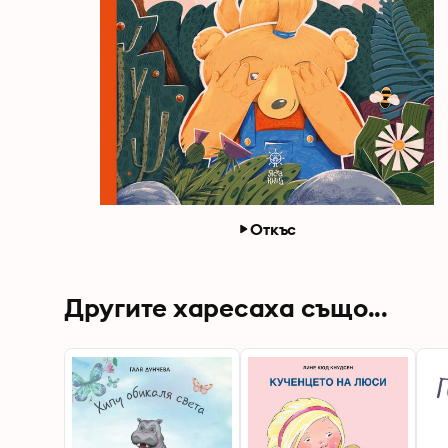
Откъс
Другите харесаха също...