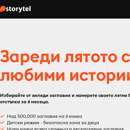
Зареди лятото 
любими истори
Избирайте от хиляди заглавия и намерете своето лятно 
отстъпка за 6 месеца.
Над 500,000 заглавия на 6 езика
Детски режим - безопасна зона за деца
Нови книги всяка седмица и ексклузивни заглавия