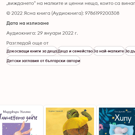
„виждането“ на малките и ценни неща, които са винаг
© 2022 Ясна книга (Аудиокнига): 9786199200308
Дата на излизане
Аудиокнига: 29 януари 2022 г.
Разгледай още от
Докосващи книги за деца
Деца и семейство
За най-малките
За д
Детски заглавия от български автори