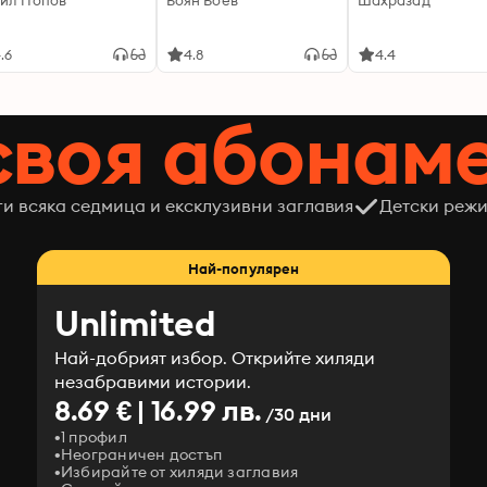
ил Попов
Боян Боев
Шахразад
.6
4.8
4.4
своя абонам
ги всяка седмица и ексклузивни заглавия
Детски режи
Най-популярен
Unlimited
Най-добрият избор. Открийте хиляди
незабравими истории.
8.69 € | 16.99 лв.
/30 дни
1 профил
Неограничен достъп
Избирайте от хиляди заглавия