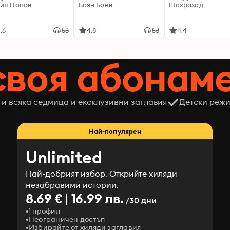
ил Попов
Боян Боев
Шахразад
.6
4.8
4.4
своя абонам
ги всяка седмица и ексклузивни заглавия
Детски режи
Най-популярен
Unlimited
Най-добрият избор. Открийте хиляди
незабравими истории.
8.69 € | 16.99 лв.
/30 дни
1 профил
Неограничен достъп
Избирайте от хиляди заглавия