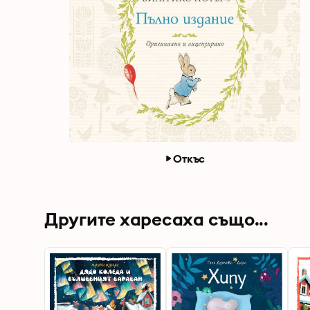
Откъс
Другите харесаха също...