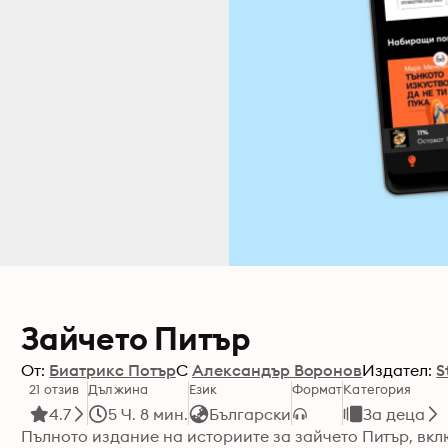
Зайчето Питър
От:
Биатрикс Потър
С
Александър Воронов
Издател:
S
21 отзив
Дължина
Език
Формат
Категория
4.7
5 Ч. 8 мин.
Български
За деца
Пълното издание на историите за зайчето Питър, вклю