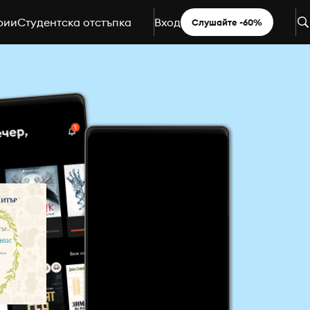
рии
Студентска отстъпка
Вход
Слушайте -60%