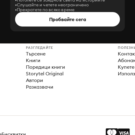
Потопете се заедно в света на историите
Слушайте и четете неограничено
Прекратете по всяко време
Пробвайте сега
РАЗГЛЕДАЙТЕ
ПОЛЕЗН
Търсене
Контак
Книги
Абонам
Поредици книги
Купете
Storytel Original
Използ
Автори
Разказвачи
е
Бисквитки