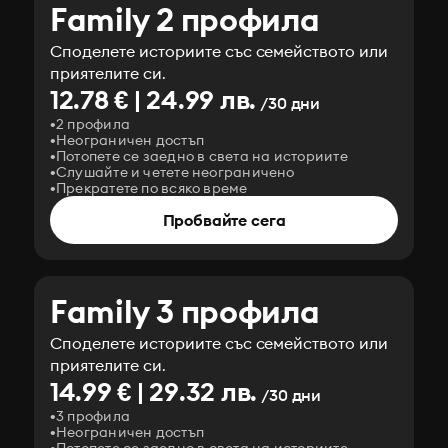
Family 2 профила
Споделете историите със семейството или
приятелите си.
12.78 € | 24.99 лв.
/30 дни
2 профила
Неограничен достъп
Потопете се заедно в света на историите
Слушайте и четете неограничено
Прекратете по всяко време
Пробвайте сега
Family 3 профила
Споделете историите със семейството или
приятелите си.
14.99 € | 29.32 лв.
/30 дни
3 профила
Неограничен достъп