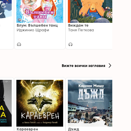
а
Блум: Вълшебен танц
Виждам те
Рекси
Иджинио Щрафи
Таня Петкова
лека 
Вижте всички заглавия
Караеврен
Дъжд
Писмо