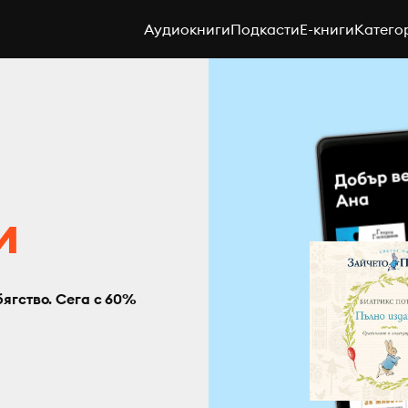
Аудиокниги
Подкасти
E-книги
Катего
с
и
бягство. Сега с 60%