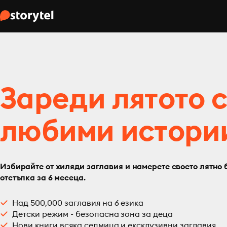
Зареди лятото 
любими истори
Избирайте от хиляди заглавия и намерете своето лятно 
отстъпка за 6 месеца.
Над 500,000 заглавия на 6 езика
Детски режим - безопасна зона за деца
Нови книги всяка седмица и ексклузивни заглавия