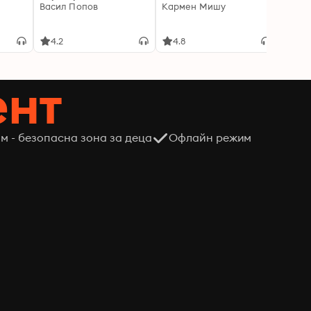
Васил Попов
Кармен Мишу
интел
порас
Мадл
4.2
4.8
4.8
ент
м - безопасна зона за деца
Офлайн режим