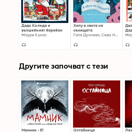
Дядо Коледа и
Хипу в света на
Два
вълшебният барабан
сънищата
Дя
Маури Кунас
Галя Дунчева, Сева Ники
Ма
Другите започват с тези
Мамник - E1
Остайница
Ле