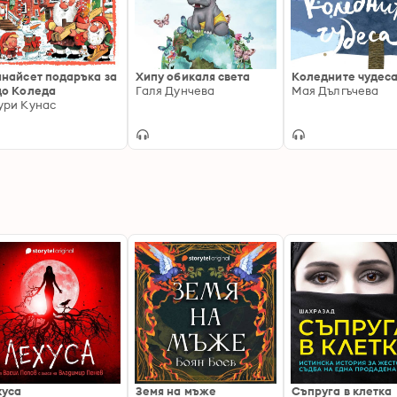
найсет подаръка за
Хипу обикаля света
Коледните чудес
до Коледа
Галя Дунчева
Мая Дългъчева
ури Кунас
хуса
Земя на мъже
Съпруга в клетка