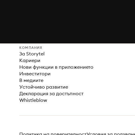
КОМПАНИЯ
За Storytel
Кариери
Нови функции в приложението
Инвеститори
В медиите
Устойчиво развитие
Декларация за достъпност
Whistleblow
Политика на поверителност
Условия за ползван