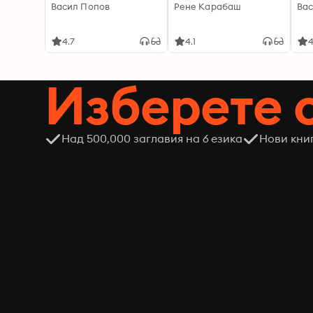
Васил Попов
Рене Карабаш
Вас
4.7
4.1
4
Изберете 
Над 500,000 заглавия на 6 езика
Нови кни