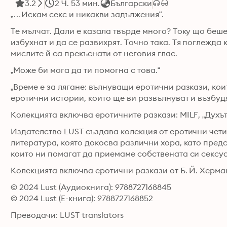
3.2
2 Ч. 53 мин.
Български
„…Искам секс и никакви задължения“. 
Те мълчат. Дали е казала твърде много? Току що беше
избухнат и да се развихрят. Точно така. Тя поглежда 
мислите й са прекъснати от неговия глас. 
„Може би мога да ти помогна с това.“
„Време е за лягане: вълнуващи еротични разкази, коит
Колекцията включва еротичните разкази: MILF, „Духът
Издателство LUST създава колекция от еротични четив
литература, която докосва различни хора, като пред
Колекцията включва еротични разкази от Б. Й. Херм
© 2024 Lust (Аудиокнига): 9788727168845
© 2024 Lust (Е-книга): 9788727168852
Преводачи: LUST translators