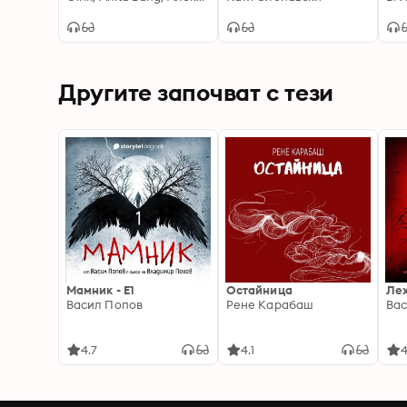
наслаждавате на
слънчеви бани на
терасата
Другите започват с тези
Мамник - E1
Остайница
Ле
Васил Попов
Рене Карабаш
Вас
4.7
4.1
4