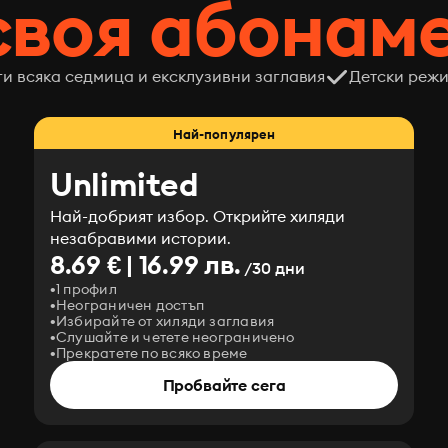
своя абонам
ги всяка седмица и ексклузивни заглавия
Детски режи
Най-популярен
Unlimited
Най-добрият избор. Открийте хиляди
незабравими истории.
8.69 € | 16.99 лв.
/30 дни
1 профил
Неограничен достъп
Избирайте от хиляди заглавия
Слушайте и четете неограничено
Прекратете по всяко време
Пробвайте сега