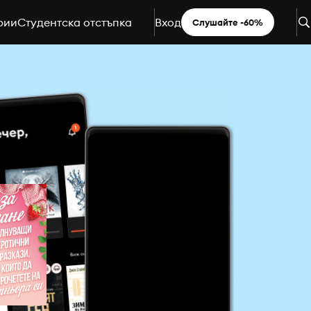
рии
Студентска отстъпка
Вход
Слушайте -60%