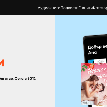
Аудиокниги
Подкасти
E-книги
Катего
с
и
бягство. Сега с 60%