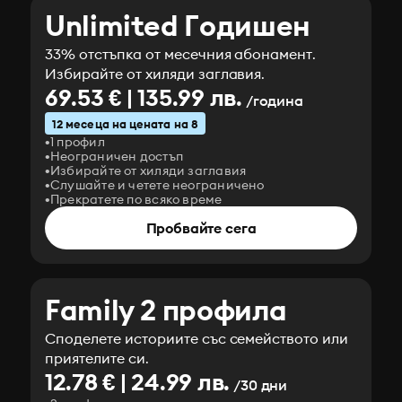
Unlimited Годишен
33% отстъпка от месечния абонамент.
Избирайте от хиляди заглавия.
69.53 € | 135.99 лв.
/година
12 месеца на цената на 8
1 профил
Неограничен достъп
Избирайте от хиляди заглавия
Слушайте и четете неограничено
Прекратете по всяко време
Пробвайте сега
Family 2 профила
Споделете историите със семейството или
приятелите си.
12.78 € | 24.99 лв.
/30 дни