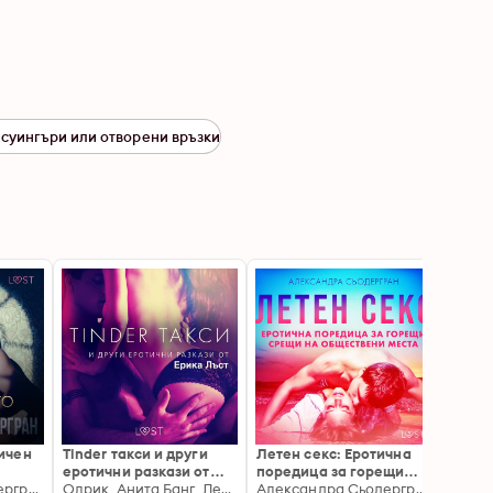
 суингъри или отворени връзки
ичен
Tinder такси и други
Летен секс: Еротична
НАЙ-
еротични разкази от
поредица за горещи
LUST:
Александра Сьодергран
Ерика Лъст
Олрик, Анита Банг, Леа Линд, Сара Сков, Сисили Росдал
срещи на обществени
Александра Сьодергран
кратк