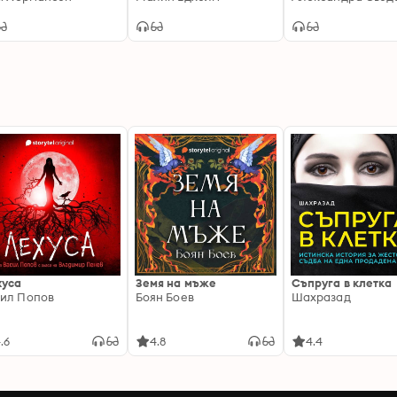
хуса
Земя на мъже
Съпруга в клетка
ил Попов
Боян Боев
Шахразад
.6
4.8
4.4