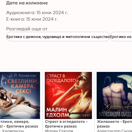
Дата на излизане
Аудиокнига: 15 юни 2024 г.
Е-книга: 15 юни 2024 г.
Разгледай още от
Еротика с демони, чудовища и митологични същества
Еротика на
тлини, камера,
Страст в огледалото -
Желанието - Ерот
с! - Еротичен разказ
Еротичен разказ
разказ
Й. Хермансон
Малин Едхолм