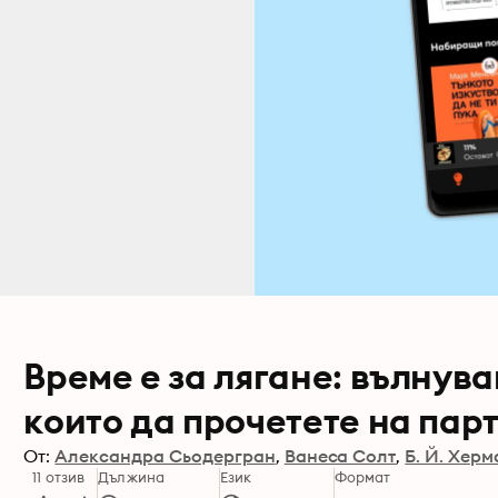
Време е за лягане: вълнув
които да прочетете на пар
От:
Александра Сьодергран
Ванеса Солт
Б. Й. Хер
11 отзив
Дължина
Език
Формат