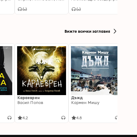
места
разка
Вижте всички заглавия
Караеврен
Дъжд
Писмо
Васил Попов
Кармен Мишу
интел
порас
Мадл
4.2
4.8
4.8