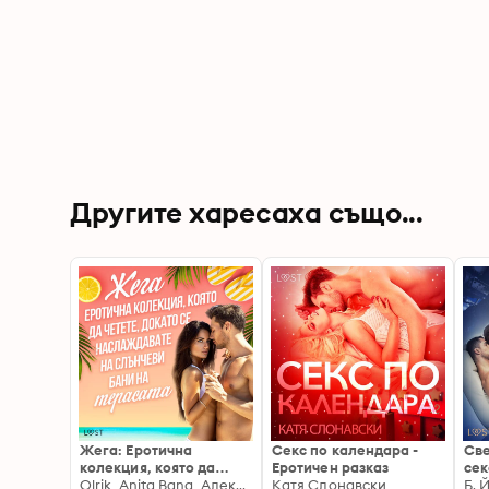
Другите харесаха също...
Жега: Еротична
Секс по календара -
Све
колекция, която да
Еротичен разказ
сек
четете, докато се
Olrik, Anita Bang, Александра Сьодергран
Катя Слонавски
Б. 