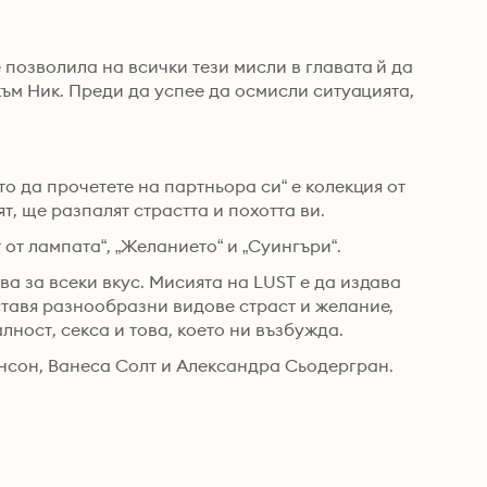
 позволила на всички тези мисли в главата й да 
към Ник. Преди да успее да осмисли ситуацията, 
о да прочетете на партньора си“ е колекция от 
еротични истории, които ще ви развълнуват и възбудят, ще разпалят страстта и похотта ви. 
 от лампата“, „Желанието“ и „Суингъри“.
а за всеки вкус. Мисията на LUST e да издава 
ставя разнообразни видове страст и желание, 
които ни помагат да приемаме собствената си сексуалност, секса и това, което ни възбужда. 
ансон, Ванеса Солт и Александра Сьодергран.