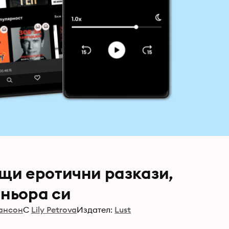
ащи еротични разкази,
тньора си
мансон
С
Lily Petrova
Издател:
Lust