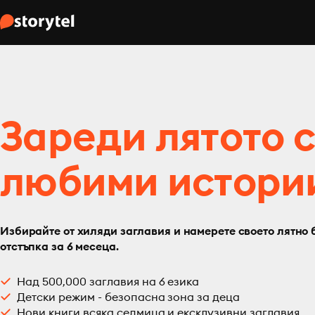
Зареди лятото 
любими истори
Избирайте от хиляди заглавия и намерете своето лятно 
отстъпка за 6 месеца.
Над 500,000 заглавия на 6 езика
Детски режим - безопасна зона за деца
Нови книги всяка седмица и ексклузивни заглавия