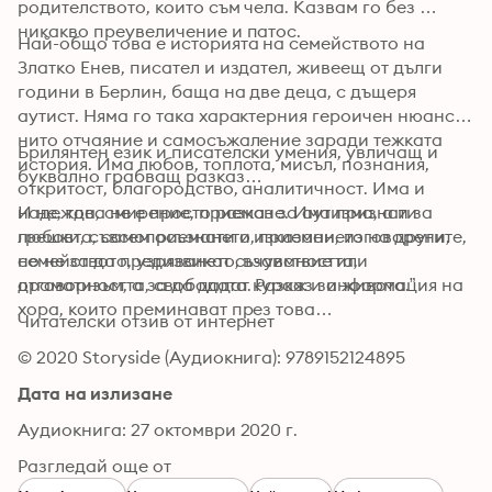
родителството, които съм чела. Казвам го без 
никакво преувеличение и патос.
Най-общо това е историята на семейството на 
Златко Енев, писател и издател, живеещ от дълги 
години в Берлин, баща на две деца, с дъщеря 
аутист. Няма го така характерния героичен нюанс, 
нито отчаяние и самосъжаление заради тежката 
Брилянтен език и писателски умения, увличащ и 
история. Има любов, топлота, мисъл, познания, 
буквално грабващ разказ…
откритост, благородство, аналитичност. Има и 
надежда, смирение, приемане. Има признати 
И не, това не е просто разказ за аутизма, а и за 
грешки, съвсем осъзнати и изказани, изговорени, 
любовта, самоприемането, приемането на другите, 
но не за да предизвикат съчувствие или 
семейството, узряването, взаимността, 
драматизъм, а за да дадат кураж и информация на 
отговорността, свободата. Разказ за живота.”
хора, които преминават през това…
Читателски отзив от интернет
© 2020 Storyside (Аудиокнига): 9789152124895
Дата на излизане
Аудиокнига: 27 октомври 2020 г.
Разгледай още от