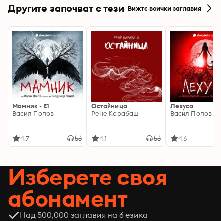
Другите започват с тези
Вижте всички заглавия
Мамник - E1
Остайница
Лехуса
Васил Попов
Рене Карабаш
Васил Попов
4.7
4.1
4.6
Изберете своя
абонамент
Над 500,000 заглавия на 6 езика