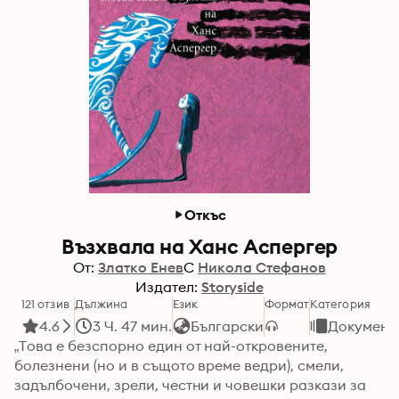
Откъс
Възхвала на Ханс Аспергер
От:
Златко Енев
С
Никола Стефанов
Издател:
Storyside
121 отзив
Дължина
Език
Формат
Категория
4.6
3 Ч. 47 мин.
Български
Документ
„Това е безспорно един от най-откровените, 
болезнени (но и в същото време ведри), смели, 
задълбочени, зрели, честни и човешки разкази за 