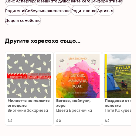
Ханс Аспергер
Човешката душа
Чуйте сега!
Информативно
Родители
Себеусъвършенстване
Родителство
Аутизъм
Деца и семейство
Другите харесаха също...
Милостта на малките
Богове, маймуни,
Поздрави от си
огледала
хора
палатка
Виргиния Захариева
Цвета Брестничка
Петя Кокудева