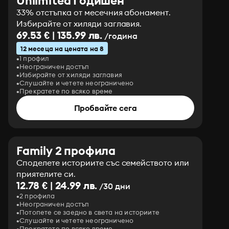
Unlimited Годишен
33% отстъпка от месечния абонамент.
Избирайте от хиляди заглавия.
69.53 € | 135.99 лв.
/година
12 месеца на цената на 8
1 профил
Неограничен достъп
Избирайте от хиляди заглавия
Слушайте и четете неограничено
Прекратете по всяко време
Пробвайте сега
Family 2 профила
Споделете историите със семейството или
приятелите си.
12.78 € | 24.99 лв.
/30 дни
2 профила
Неограничен достъп
Потопете се заедно в света на историите
Слушайте и четете неограничено
Прекратете по всяко време