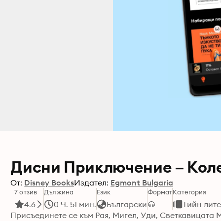
Дисни Приключение – Коле
От:
Disney Books
Издател:
Egmont Bulgaria
7 отзив
Дължина
Език
Формат
Категория
4.6
0 Ч. 51 мин.
Български
Тийн лит
Присъединете се към Рая, Мигел, Уди, Светкавицата 