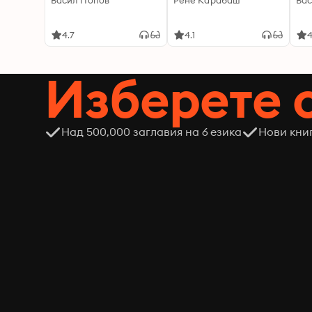
Васил Попов
Рене Карабаш
Вас
4.7
4.1
4
Изберете 
Над 500,000 заглавия на 6 езика
Нови кни