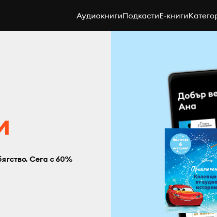
Аудиокниги
Подкасти
E-книги
Катего
с
и
бягство. Сега с 60%