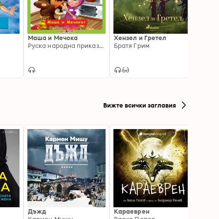
Маша и Мечока
Хензел и Гретел
Черве
Руска народна приказка
Братя Грим
Братя
Вижте всички заглавия
Дъжд
Караеврен
Смок