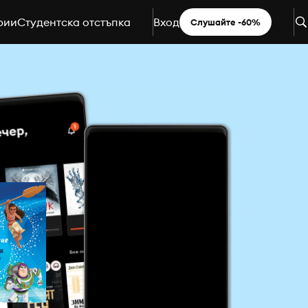
рии
Студентска отстъпка
Вход
Слушайте -60%