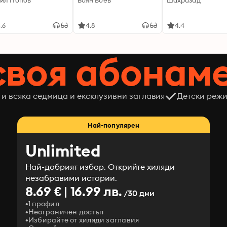
ил Попов
Боян Боев
Шахразад
.6
4.8
4.4
своя абонам
ги всяка седмица и ексклузивни заглавия
Детски режи
Най-популярен
Unlimited
Най-добрият избор. Открийте хиляди
незабравими истории.
8.69 € | 16.99 лв.
/30 дни
1 профил
Неограничен достъп
Избирайте от хиляди заглавия