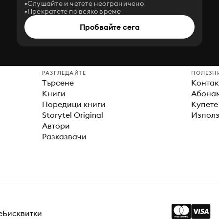
Слушайте и четете неограничено
Прекратете по всяко време
Пробвайте сега
РАЗГЛЕДАЙТЕ
ПОЛЕЗН
Търсене
Контак
Книги
Абонам
Поредици книги
Купете
Storytel Original
Използ
Автори
Разказвачи
е
Бисквитки