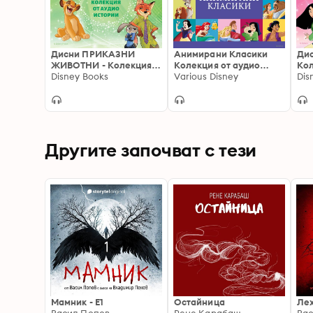
Дисни ПРИКАЗНИ
Анимирани Класики
Дис
ЖИВОТНИ - Колекция
Колекция от аудио
Кол
от аудио истории
Disney Books
истории
Various Disney
ист
Dis
Другите започват с тези
Мамник - E1
Остайница
Ле