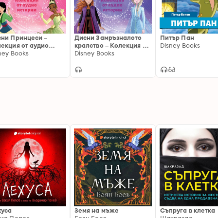
ни Принцеси –
Дисни Замръзналото
Питър Пан
екция от аудио
кралство – Колекция от
Disney Books
ории
ney Books
аудио истории
Disney Books
хуса
Земя на мъже
Съпруга в клетка