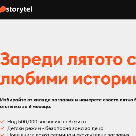
Зареди лятото 
любими истори
Избирайте от хиляди заглавия и намерете своето лятно 
отстъпка за 6 месеца.
Над 500,000 заглавия на 6 езика
Детски режим - безопасна зона за деца
Нови книги всяка седмица и ексклузивни заглавия