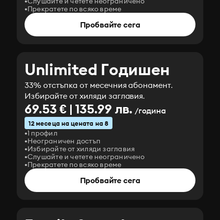
Слушайте и четете неограничено
Прекратете по всяко време
Пробвайте сега
Unlimited Годишен
33% отстъпка от месечния абонамент.
Избирайте от хиляди заглавия.
69.53 € | 135.99 лв.
/година
12 месеца на цената на 8
1 профил
Неограничен достъп
Избирайте от хиляди заглавия
Слушайте и четете неограничено
Прекратете по всяко време
Пробвайте сега