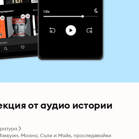
кция от аудио истории
ература
Маккуин, Моана, Съли и Майк, проследявайки 