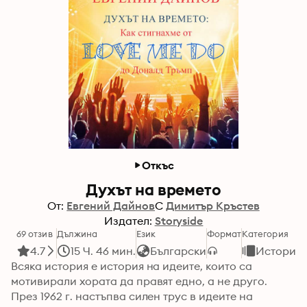
Откъс
Духът на времето
От:
Евгений Дайнов
С
Димитър Кръстев
Издател:
Storyside
69 отзив
Дължина
Език
Формат
Категория
4.7
15 Ч. 46 мин.
Български
История
Всяка история е история на идеите, които са 
мотивирали хората да правят едно, а не друго. 
През 1962 г. настъпва силен трус в идеите на 