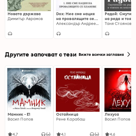
Новата държава
Dox: Ние сме нация
Радой: Смутите
Димитър Аврамов
на провалящите се
на реда и тояга
планове
Александър Андреев, Андрей Райчев
власта
Таня Стоянова
Другите започват с тези
Вижте всички заглавия
Мамник - E1
Остайница
Лехуса
Васил Попов
Рене Карабаш
Васил Попов
4.7
4.1
4.6