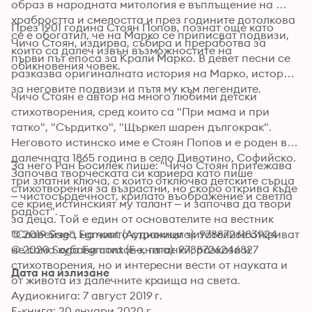
образ в народната митология е въплъщение на 
храбростта и смелостта и през годините дотолкова 
През 1901 година Стоян Попов, познат още като 
се е обогатил, че на Марко се приписват подвизи, 
Чичо Стоян, издирва, събира и преработва за 
които са далеч извън възможностите на 
първи път епоса за Крали Марко. В девет песни се 
обикновения човек.
разказва оригиналната история на Марко, история 
за неговите подвизи и пътя му към легендите.
Чичо Стоян е автор на много любими детски 
стихотворения, сред които са "При мама и при 
татко", "Сърдитко", "Щъркел шарен дългокрак". 
Неговото истинско име е Стоян Попов и е роден в 
далечната 1865 година в село Дивотино, Софийско. 
За него Ран Босилек пише: "Чичо Стоян притежава 
Започва творческата си кариера като пише 
три златни ключа, с които отключва детските сърца 
стихотворения за възрастни, но скоро открива къде 
– чистосърдечност, крилато въображение и светла 
се крие истинският му талант – и започва да твори 
радост".
за деца. Той е един от основателите на вестник 
"Славейче", на чиито страници читателите откриват 
© 2019 Saga Egmont (Аудиокнига): 9788726183924
не само хубави стихове, гатанки, разкази и 
© 2020 Saga Egmont (Е-книга): 9788726246827
стихотворения, но и интересни вести от науката и 
Дата на излизане
от живота из далечните краища на света.
Аудиокнига: 7 август 2019 г.
Е-книга: 20 януари 2020 г.