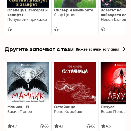
Слепецът, въжарят и
Силвър и вампирите
Заветът на
халифът
Явор Цанев
войводата или 
Популярни приказки
геймърът Дамя
Никол Данева
стана хайдутин
Другите започват с тези
Вижте всички заглавия
Мамник - E1
Остайница
Лехуса
Васил Попов
Рене Карабаш
Васил Попов
4.7
4.1
4.6