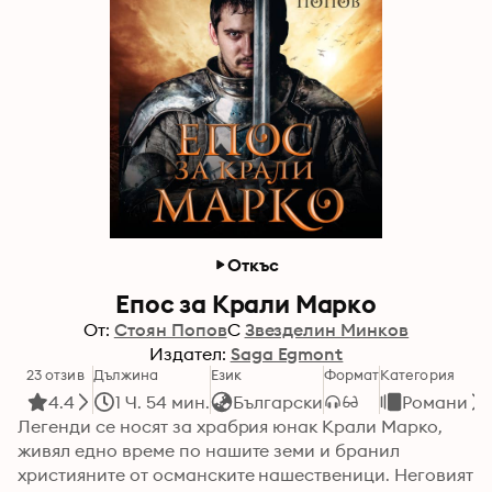
Откъс
Епос за Крали Марко
От:
Стоян Попов
С
Звезделин Минков
Издател:
Saga Egmont
23 отзив
Дължина
Език
Формат
Категория
4.4
1 Ч. 54 мин.
Български
Романи
Легенди се носят за храбрия юнак Крали Марко, 
живял едно време по нашите земи и бранил 
християните от османските нашественици. Неговият 