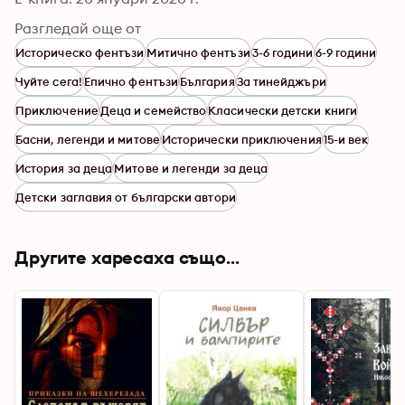
Разгледай още от
Историческо фентъзи
Митично фентъзи
3-6 години
6-9 години
Чуйте сега!
Епично фентъзи
България
За тинейджъри
Приключение
Деца и семейство
Класически детски книги
Басни, легенди и митове
Исторически приключения
15-и век
История за деца
Митове и легенди за деца
Детски заглавия от български автори
Другите харесаха също...