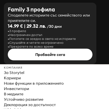
Family 3 профила
Споделете историите със семейството или
приятелите си.
14.99 € | 29.32 лв.
/30 дни
3 профила
Неограничен достъп
Потопете се заедно в света на историите
Слушайте и четете неограничено
Прекратете по всяко време
Пробвайте сега
КОМПАНИЯ
За Storytel
Кариери
Нови функции в приложението
Инвеститори
В медиите
Устойчиво развитие
Декларация за достъпност