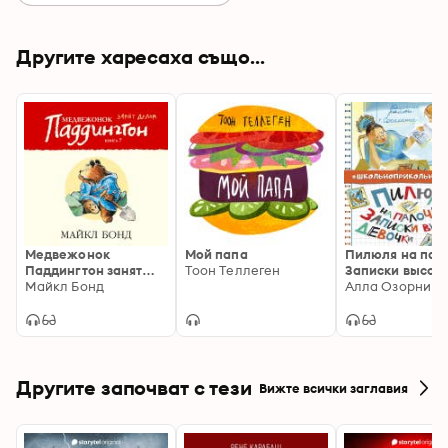
Другите харесаха също...
Медвежонок
Мой папа
Пилюля на пал
Паддингтон занят
Тоон Теллеген
Записки высок
делом. Кн.7
Майкл Бонд
девочки
Алла Озорнина
Другите започват с тези
Вижте всички заглавия