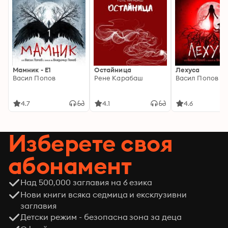
Мамник - E1
Остайница
Лехуса
Васил Попов
Рене Карабаш
Васил Попов
4.7
4.1
4.6
Изберете своя
абонамент
Над 500,000 заглавия на 6 езика
Нови книги всяка седмица и ексклузивни
заглавия
Детски режим - безопасна зона за деца