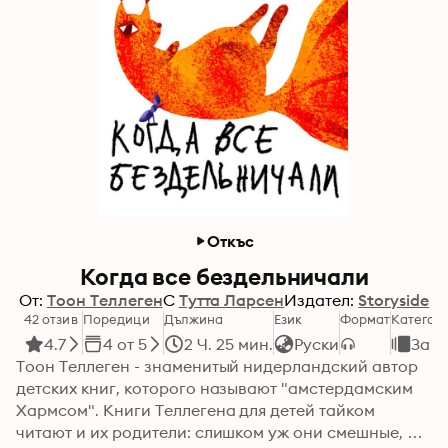
Откъс
Когда все бездельничали
От:
Тоон Теллеген
С
Тутта Ларсен
Издател:
Storyside
42 отзив
Поредици
Дължина
Език
Формат
Категор
4.7
4 от 5
2 Ч. 25 мин.
Руски
За д
Тоон Теллеген - знаменитый нидерландский автор 
детских книг, которого называют "амстердамским 
Хармсом". Книги Теллегена для детей тайком 
читают и их родители: слишком уж они смешные, 