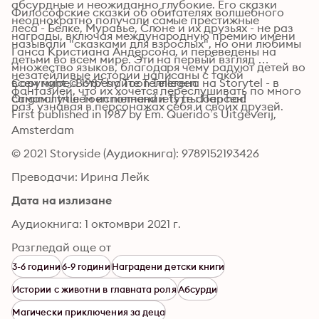
абсурдные и неожиданно глубокие. Его сказки 
Философские сказки об обитателях волшебного 
неоднократно получали самые престижные 
леса - Белке, Муравье, Слоне и их друзьях - не раз 
награды, включая международную премию имени 
называли "сказками для взрослых", но они любимы 
Ганса Кристиана Андерсона, и переведены на 
детьми во всем мире. Эти на первый взгляд 
множество языков, благодаря чему радуют детей во 
незатейливые истории написаны с такой 
всем мире. Встречайте Теллегена на Storytel - в 
Copyright © 1987 by Toon Tellegen

фантазией, что их хочется переслушивать по много 
самом лучшем исполнении Тутты Ларсен!
Original title Toen niemand iets te doen had

раз, узнавая в персонажах себя и своих друзей.
First published in 1987 by Em. Querido’s Uitgeverij, 
Amsterdam
© 2021 Storyside (Аудиокнига): 9789152193426
Преводачи: Ирина Лейк
Дата на излизане
Аудиокнига: 1 октомври 2021 г.
Разгледай още от
3-6 години
6-9 години
Наградени детски книги
Истории с животни в главната роля
Абсурди
Магически приключения за деца