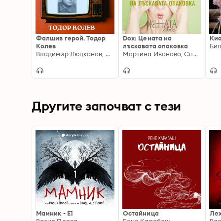
Фалшив герой. Тодор
Dox: Цената на
Ки
Колев
лъскавата опаковка
Бил
Владимир Люцканов, Антоанета Бачурова
Мартина Иванова, Списание "Жената днес"
Другите започват с тези
Мамник - E1
Остайница
Ле