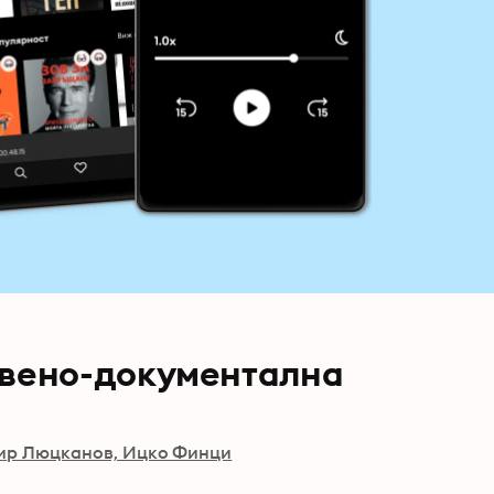
твено-документална
ир Люцканов, Ицко Финци