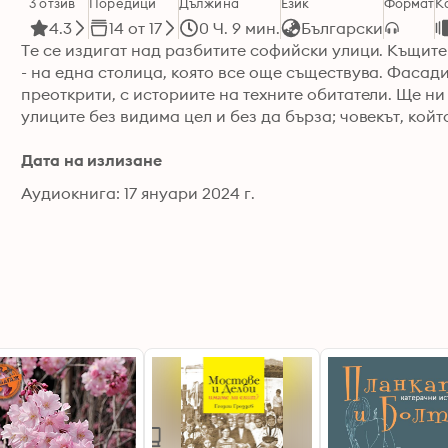
3 отзив
Поредици
Дължина
Език
Формат
К
4.3
14 от 17
0 Ч. 9 мин.
Български
Те се издигат над разбитите софийски улици. Къщите
- на една столица, която все още съществува. Фасади
преоткрити, с историите на техните обитатели. Ще н
улиците без видима цел и без да бърза; човекът, който
Дата на излизане
Аудиокнига: 17 януари 2024 г.