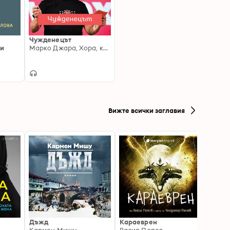
:
Чужденецът
ии
Марко Джара, Хора, които обикновено не говорят пред хора
Вижте всички заглавия
Дъжд
Караеврен
Смок