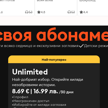
ил Попов
Боян Боев
Шахразад
.6
4.8
4.4
своя абонам
ги всяка седмица и ексклузивни заглавия
Детски режи
Най-популярен
Unlimited
Най-добрият избор. Открийте хиляди
незабравими истории.
8.69 € | 16.99 лв.
/30 дни
1 профил
Неограничен достъп
Избирайте от хиляди заглавия