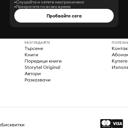
Слушайте и четете неограничено
Прекратете по всяко време
Пробвайте сега
РАЗГЛЕДАЙТЕ
ПОЛЕЗН
Търсене
Контак
Книги
Абонам
Поредици книги
Купете
Storytel Original
Използ
Автори
Разказвачи
е
Бисквитки