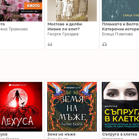
ото
Мостове и делби:
Планката и Болта
яна Траянова
Имаме ли елит?
Катерачни истор
Георги Гроздев
Елица Павлова
хуса
Земя на мъже
Съпруга в клетка