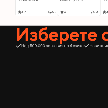
Васил Попов
Рене Карабаш
Вас
4.7
4.1
4
Изберете 
Над 500,000 заглавия на 6 езика
Нови кни