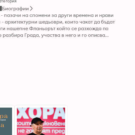
атегория
Биографии
 - пазачи на спомени за други времена и нрави 
 - архитектурни шедьоври, които чакат да бъдат 
и ги нашепне Фланьорът който се разхожда по 
 разбира Града, участва в него и го описва...