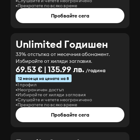
Слушайте и четете неограничено
Прекратете по всяко време
Пробвайте сега
Unlimited Годишен
33% отстъпка от месечния абонамент.
Избирайте от хиляди заглавия.
69.53 € | 135.99 лв.
/година
12 месеца на цената на 8
1 профил
Неограничен достъп
Избирайте от хиляди заглавия
Слушайте и четете неограничено
Прекратете по всяко време
Пробвайте сега