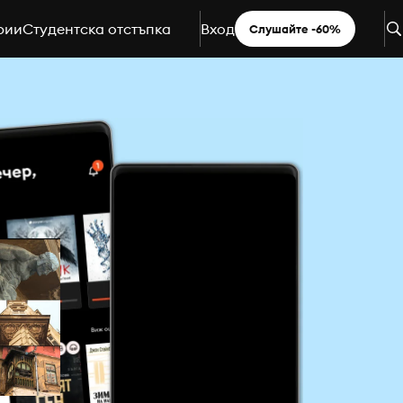
рии
Студентска отстъпка
Вход
Слушайте -60%