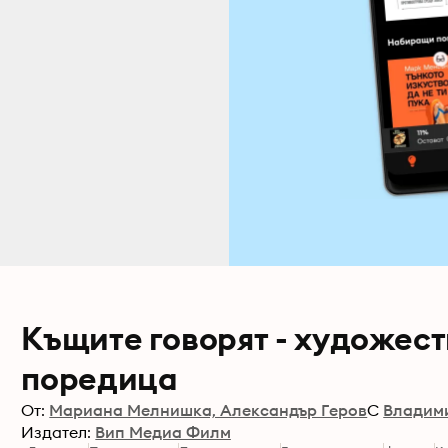
Къщите говорят - художес
поредица
От:
Мариана Мелнишка, Александър Геров
С
Владим
Издател:
Вип Медиа Филм