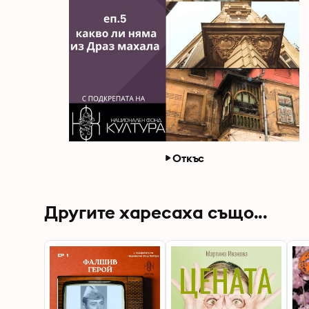
Откъс
Другите харесаха също...