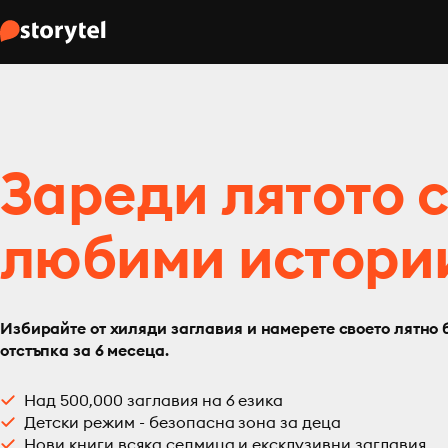
Зареди лятото 
любими истори
Избирайте от хиляди заглавия и намерете своето лятно 
отстъпка за 6 месеца.
Над 500,000 заглавия на 6 езика
Детски режим - безопасна зона за деца
Нови книги всяка седмица и ексклузивни заглавия