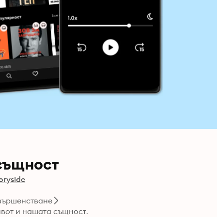
същност
oryside
вършенстване
ивот и нашата същност.