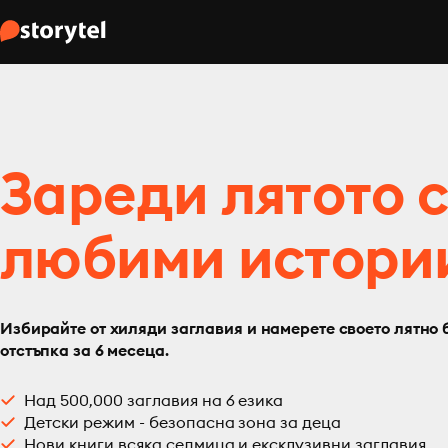
Зареди лятото 
любими истори
Избирайте от хиляди заглавия и намерете своето лятно 
отстъпка за 6 месеца.
Над 500,000 заглавия на 6 езика
Детски режим - безопасна зона за деца
Нови книги всяка седмица и ексклузивни заглавия