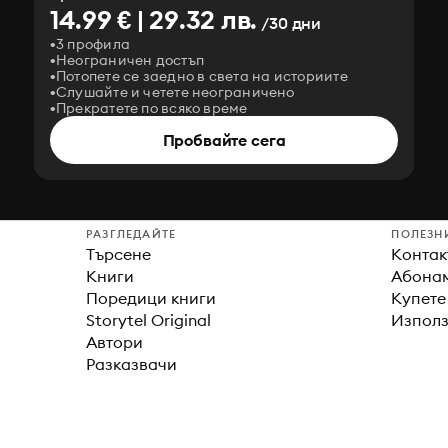
14.99 € | 29.32 лв.
/30 дни
3 профила
Неограничен достъп
Потопете се заедно в света на историите
Слушайте и четете неограничено
Прекратете по всяко време
Пробвайте сега
РАЗГЛЕДАЙТЕ
ПОЛЕЗН
Търсене
Контак
Книги
Абонам
Поредици книги
Купете
Storytel Original
Използ
Автори
Разказвачи