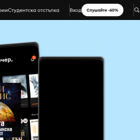
рии
Студентска отстъпка
Вход
Слушайте -60%