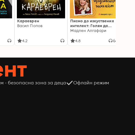
Караеврен
Писмо до изкуствения
Дъжд
Васил Попов
интелект: Голям да
Карм
пораснеш S06E01
Мадлен Алгафари
4.2
4.8
4.8
ент
м - безопасна зона за деца
Офлайн режим