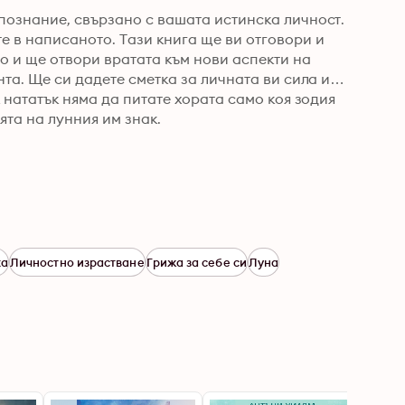
ознание, свързано с вашата истинска личност. 
 в написаното. Тази книга ще ви отговори и 
о и ще отвори вратата към нови аспекти на 
та. Ще си дадете сметка за личната ви сила и 
 нататък няма да питате хората само коя зодия 
ията на лунния им знак.
ха
Личностно израстване
Грижа за себе си
Луна