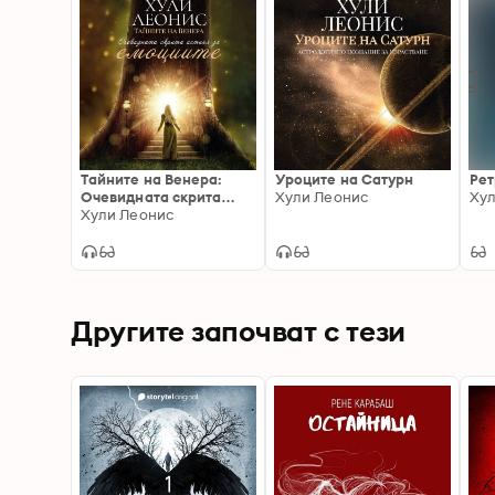
Тайните на Венера:
Уроците на Сатурн
Рет
Очевидната скрита
Хули Леонис
Хул
истина за емоциите
Хули Леонис
Другите започват с тези