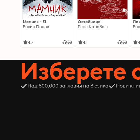
Мамник - E1
Остайница
Ле
Васил Попов
Рене Карабаш
Вас
4.7
4.1
4
Изберете 
Над 500,000 заглавия на 6 езика
Нови кни