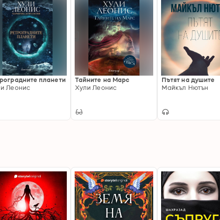
роградните планети
Тайните на Марс
Пътят на душите
и Леонис
Хули Леонис
Майкъл Нютън