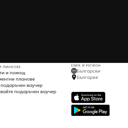
ЕЗИК И РЕГИОН
И ЛИНКОВЕ
Български
ти и помощ
България
ентни планове
 подаръчен ваучер
вайте подаръчен ваучер