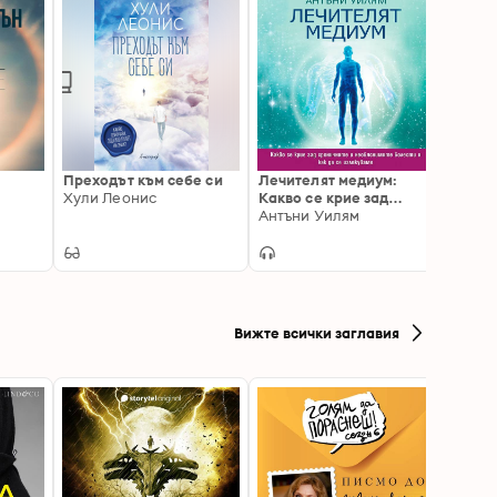
Преходът към себе си
Лечителят медиум:
Пътят
Хули Леонис
Какво се крие зад
зодиа
хроничните и
Антъни Уилям
Хули 
необясними болести и
как да се излекуваме
Вижте всички заглавия