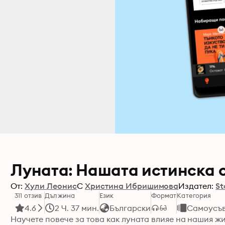
Луната: Нашата истинска 
От:
Хули Леонис
С
Христина Ибришимова
Издател:
St
311 отзив
Дължина
Език
Формат
Категория
4.6
2 Ч. 37 мин.
Български
Самоусъ
Научете повече за това как луната влияе на нашия ж