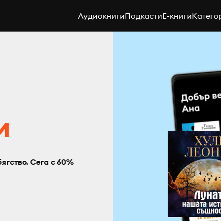
Аудиокниги
Подкасти
E-книги
Катего
с
и
бягство. Сега с 60%