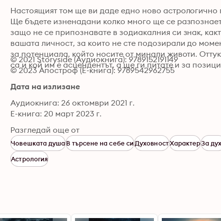
Настоящият том ще ви даде едно ново астрологично п
Ще бъдете изненадани колко много ще се разпознаете
защо не се припознавате в зодиакалния си знак, какт
вашата личност, за които не сте подозирали до момен
за потенциала, който носите от минали животи. Оттук
© 2021 Storyside (Аудиокнига): 9789152191149
са и кой им е асцендентът, а ще ги питате и за позиц
© 2023 Апостроф (Е-книга): 9789542962755
Дата на излизане
Аудиокнига: 26 октомври 2021 г.
Е-книга: 20 март 2023 г.
Разгледай още от
Човешката душа
В търсене на себе си
Духовност
Характер
За ду
Астрология