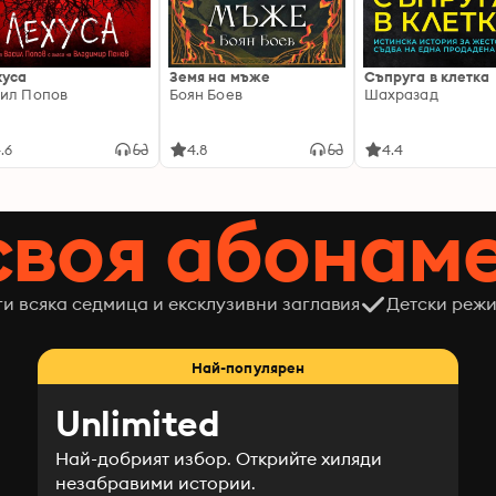
хуса
Земя на мъже
Съпруга в клетка
ил Попов
Боян Боев
Шахразад
.6
4.8
4.4
своя абонам
ги всяка седмица и ексклузивни заглавия
Детски режи
Най-популярен
Unlimited
Най-добрият избор. Открийте хиляди
незабравими истории.