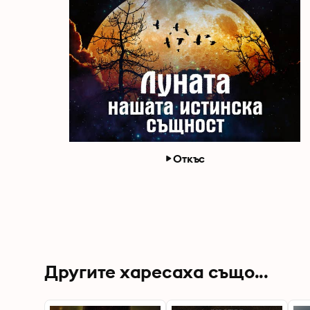
Откъс
Другите харесаха също...