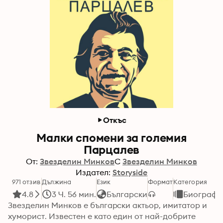
Откъс
Малки спомени за големия
Парцалев
От:
Звезделин Минков
С
Звезделин Минков
Издател:
Storyside
971 отзив
Дължина
Език
Формат
Категория
4.8
3 Ч. 56 мин.
Български
Биографи
Звезделин Минков е български актьор, имитатор и 
хуморист. Известен е като един от най-добрите 