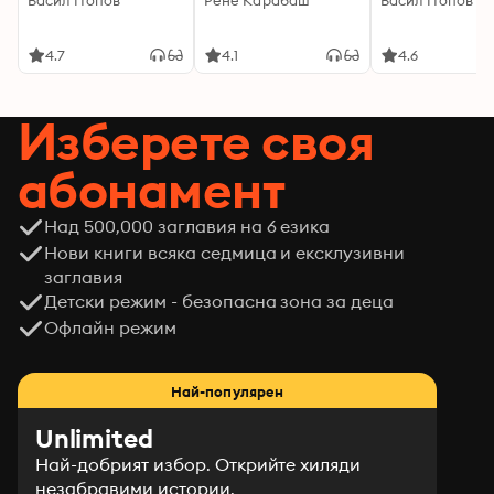
Васил Попов
Рене Карабаш
Васил Попов
4.7
4.1
4.6
Изберете своя
абонамент
Над 500,000 заглавия на 6 езика
Нови книги всяка седмица и ексклузивни
заглавия
Детски режим - безопасна зона за деца
Офлайн режим
Най-популярен
Unlimited
Най-добрият избор. Открийте хиляди
незабравими истории.