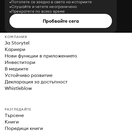
Потопете се заедно в света на историите
Слушайте и четете неограничено
Прекратете по всяко време
Пробвайте сега
КОМПАНИЯ
За Storytel
Кариери
Нови функции в приложението
Инвеститори
В медиите
Устойчиво развитие
Декларация за достъпност
Whistleblow
РАЗГЛЕДАЙТЕ
Търсене
Книги
Поредици книги