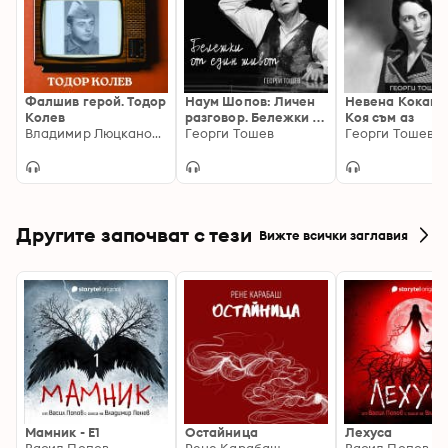
Фалшив герой. Тодор
Наум Шопов: Личен
Невена Кокано
Колев
разговор. Бележки от
Коя съм аз
Владимир Люцканов, Антоанета Бачурова
един живот
Георги Тошев
Георги Тошев
Другите започват с тези
Вижте всички заглавия
Мамник - E1
Остайница
Лехуса