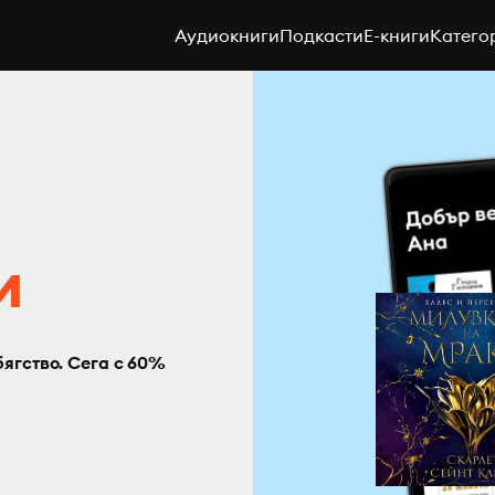
Аудиокниги
Подкасти
E-книги
Катего
с
и
бягство. Сега с 60%