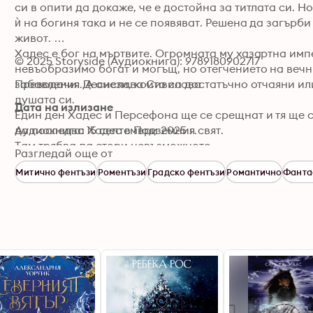
си в опити да докаже, че е достойна за титлата си. Но
ѝ на богиня така и не се появяват. Решена да загърби
живот. 

Хадес е бог на мъртвите. Огромната му хазартна импе
© 2025 Storyside (Аудиокнига): 9789180902717
невъобразимо богат и могъщ, но отегчението на вечни
забавления. A oнези, които са достатъчно отчаяни или
Преводачи: Десислава Сивилова
душата си. 

Дата на излизане
Eдин ден Хадес и Персефона ще се срещнат и тя ще се
да последва Хадес в Подземния свят. 

Аудиокнига: 15 септември 2025 г.
Там трябва да стори невъзможното. 

Разгледай още от
Или ще изгуби свободата си.
Митично фентъзи
Роментъзи
Градско фентъзи
Романтично
Фанта