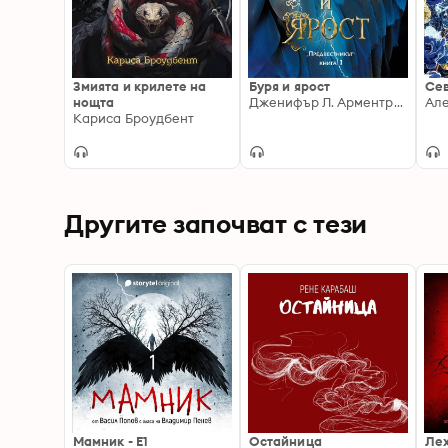
Змията и крилете на
Буря и ярост
Сев
нощта
Дженифър Л. Арментраут
Але
Кариса Броудбент
Другите започват с тези
Мамник - E1
Остайница
Ле