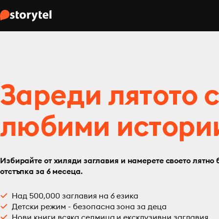
Зареди лятото 
любими истори
Избирайте от хиляди заглавия и намерете своето лятно 
отстъпка за 6 месеца.
Над 500,000 заглавия на 6 езика
Детски режим - безопасна зона за деца
Нови книги всяка седмица и ексклузивни заглавия