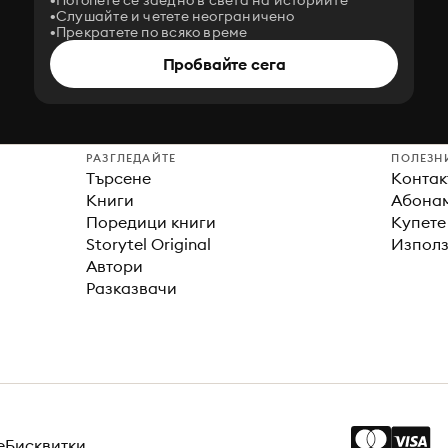
Потопете се заедно в света на историите
Слушайте и четете неограничено
Прекратете по всяко време
Пробвайте сега
РАЗГЛЕДАЙТЕ
ПОЛЕЗН
Търсене
Контак
Книги
Абонам
Поредици книги
Купете
Storytel Original
Използ
Автори
Разказвачи
е
Бисквитки