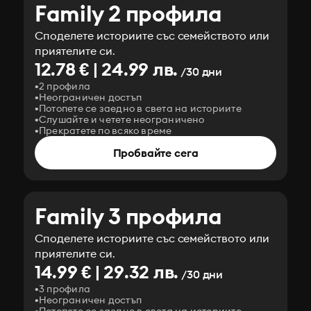
Family 2 профила
Споделете историите със семейството или
приятелите си.
12.78 € | 24.99 лв.
/30 дни
2 профила
Неограничен достъп
Потопете се заедно в света на историите
Слушайте и четете неограничено
Прекратете по всяко време
Пробвайте сега
Family 3 профила
Споделете историите със семейството или
приятелите си.
14.99 € | 29.32 лв.
/30 дни
3 профила
Неограничен достъп