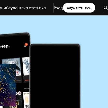
рии
Студентска отстъпка
Вход
Слушайте -60%