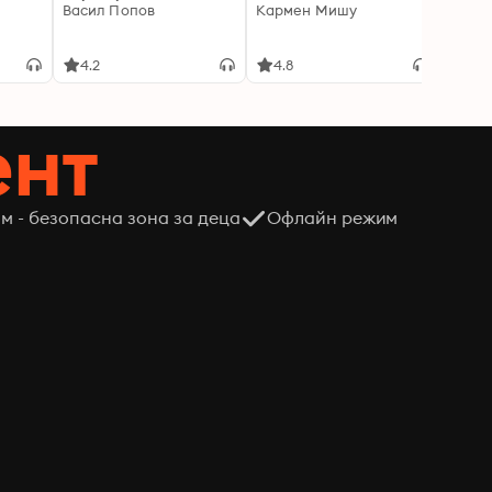
Васил Попов
Кармен Мишу
интел
порас
Мадл
4.2
4.8
4.8
ент
м - безопасна зона за деца
Офлайн режим