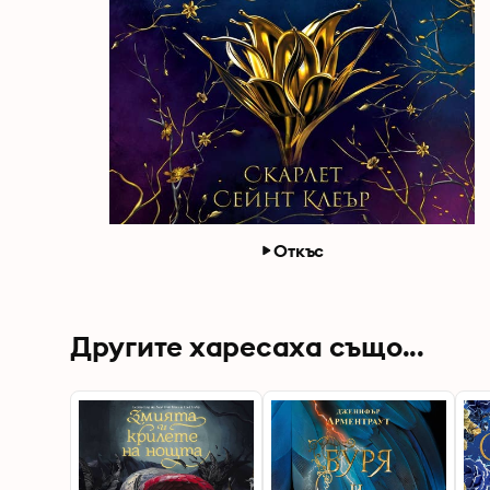
Откъс
Другите харесаха също...