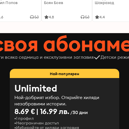
ил Попов
Боян Боев
Шахразад
.6
4.8
4.4
своя абонам
ги всяка седмица и ексклузивни заглавия
Детски режи
Най-популярен
Unlimited
Най-добрият избор. Открийте хиляди
незабравими истории.
8.69 € | 16.99 лв.
/30 дни
1 профил
Неограничен достъп
Избирайте от хиляди заглавия