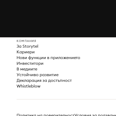
КОМПАНИЯ
За Storytel
Кариери
Нови функции в приложението
Инвеститори
В медиите
Устойчиво развитие
Декларация за достъпност
Whistleblow
Политика на поверителност
Условия за ползван