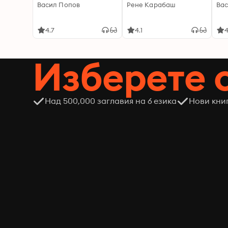
Васил Попов
Рене Карабаш
Вас
4.7
4.1
4
Изберете 
Над 500,000 заглавия на 6 езика
Нови кни