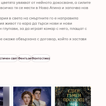
 цветята увяхват от нейното докосване, а силите 
 всичко тя се мести в Нова Атина и започва нов 
рия в света на смъртните го е направила 
я живот го кара да търси нови и нови 
 глупави, за да играят комар с него, плащат с 
 окаже обвързана с договор, който я заставя 
стичен свят
Фентъзи
Фантастика