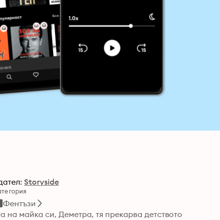
дател:
Storyside
атегория
Фентъзи
 на майка си, Деметра, тя прекарва детството 