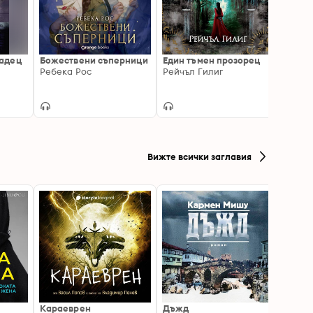
радец
Божествени съперници
Един тъмен прозорец
Четвъ
Ребека Рос
Рейчъл Гилиг
Ребек
Вижте всички заглавия
Караеврен
Дъжд
Писмо