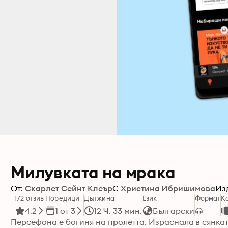
Милувката на мрака
От:
Скарлет Сейнт Клеър
С
Христина Ибришимова
Из
172 отзив
Поредици
Дължина
Език
Формат
К
4.2
1 от 3
12 Ч. 33 мин.
Български
Персефона е богиня на пролетта. Израснала в сянката