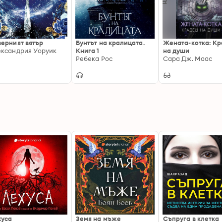
ерният вятър
Бунтът на кралицата.
Жената-котка: К
ксандрия Уоруик
Книга 1
на души
Ребека Рос
Сара Дж. Маас
хуса
Земя на мъже
Съпруга в клетка