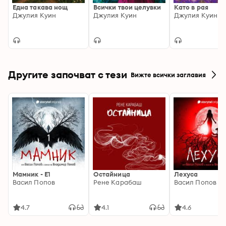
Една такава нощ
Всички твои целувки
Като в рая
Джулия Куин
Джулия Куин
Джулия Куин
Достижимо ли е щастието и на каква цена?
Другите започват с тези
Вижте всички заглавия
Мамник - E1
Остайница
Лехуса
Васил Попов
Рене Карабаш
Васил Попов
4.7
4.1
4.6