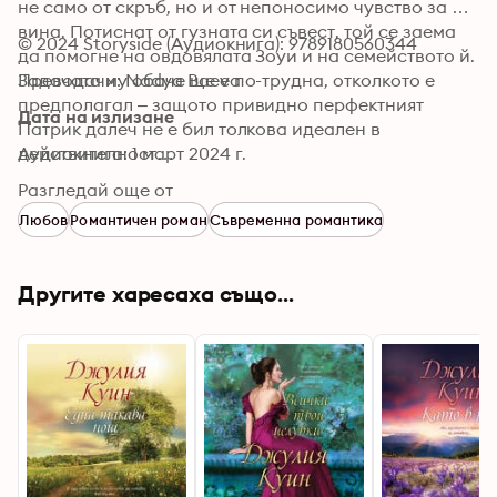
не само от скръб, но и от непоносимо чувство за 
вина. Потиснат от гузната си съвест, той се заема 
© 2024 Storyside (Аудиокнига): 9789180560344
да помогне на овдовялата Зоуи и на семейството й. 
Задачата му обаче ще е по-трудна, отколкото е 
Преводачи: Nadya Baeva
предполагал – защото привидно перфектният 
Дата на излизане
Патрик далеч не е бил толкова идеален в 
действителност… 

Аудиокнига: 1 март 2024 г.
Разгледай още от
A когато на повърхността започват да изплуват 
Любов
Романтичен роман
Съвременна романтика
тайни от миналото му, историята се заплита все 
повече и повече. 

Другите харесаха също...
Ненадейно в живота на Дан се появява и 
загадъчната Лидия – красива самотна майка, която 
ще се окаже ключ към разгадаването на част от 
мистерията. 

Как обаче ще завърши всичко? 

Възможно ли е да се зароди нова и истинска любов 
там, където досега е властвала скръбта? 
