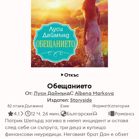
Откъс
Обещанието
От:
Луси Даймънд
С
Albena Markova
Издател:
Storyside
82 отзив
Дължина
Език
Формат
Категория
4.1
12 Ч. 26 мин.
Български
Романси
Патрик Шепърд загива в нелеп инцидент и оставя 
след себе си съпруга, три деца и купища 
финансови неуредици. Неговият брат Дан е обзет 