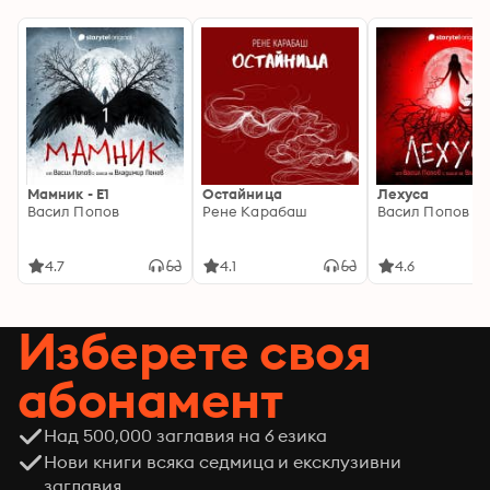
Мамник - E1
Остайница
Лехуса
Васил Попов
Рене Карабаш
Васил Попов
4.7
4.1
4.6
Изберете своя
абонамент
Над 500,000 заглавия на 6 езика
Нови книги всяка седмица и ексклузивни
заглавия