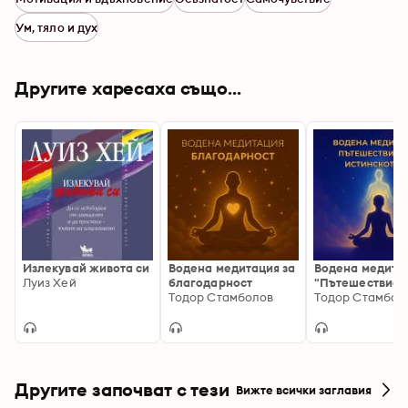
Ум, тяло и дух
Другите харесаха също...
Излекувай живота си
Водена медитация за
Водена медита
Луиз Хей
благодарност
"Пътешествие 
Тодор Стамболов
истинското Аз"
Тодор Стамбол
Другите започват с тези
Вижте всички заглавия