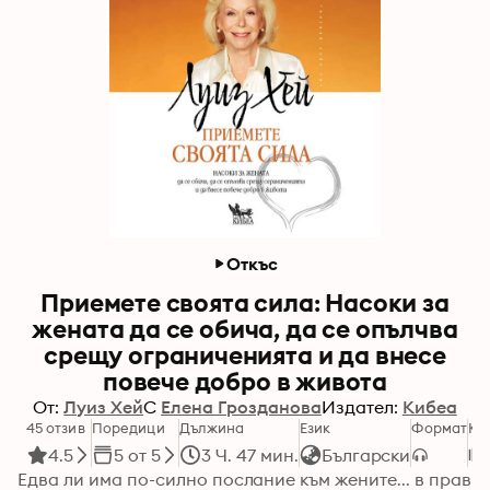
Откъс
Приемете своята сила: Насоки за
жената да се обича, да се опълчва
срещу ограниченията и да внесе
повече добро в живота
От:
Луиз Хей
С
Елена Грозданова
Издател:
Кибеа
45 отзив
Поредици
Дължина
Език
Формат
Ка
4.5
5 от 5
3 Ч. 47 мин.
Български
Едва ли има по-силно послание към жените... в прав 