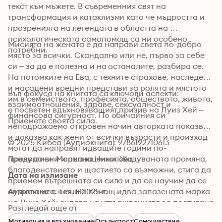
текст към мъжете. В съвременния свят на 
трансформация и катаклизми като че мъдростта и 
прозренията на легендата в областта на 
психологическата самопомощ са ни особено 
Мисията на жената е да направи света по-добро 
потребни.
място за всички. Скандално или не, първо за себе 
си – за да е полезна и на останалите, разбира се. 
На потомките на Ева, с техните страхове, наследени 
и насадени вредни представи за ролята и мястото 
Във фокуса на книгата са ключови аспекти: 
им в семейството, професията, обществото, живота, 
взаимоотношения, здраве, сексуалност и 
е посветен вдъхновяващият призив на Луиз Хей – 
финансова сигурност. По обичайния си 
Приемете своята сила.
неподражаемо откровен начин авторката показва 
и доказва как жени от всички възрасти и произход 
© 2025 Кибеа (Аудиокнига): 9786192710613
могат да направят идващите години по-
продуктивни и пълноценни. Жадуваната промяна, 
Преводачи: Мариана Николова
благоденствието и щастието са възможни, стига да 
Дата на излизане
приемем вътрешната си сила и да се научим да се 
свързваме с нея. На помощ идва запазената марка 
Аудиокнига: 1 юни 2025 г.
на Луиз Хей: силата на утвържденията за постигане 
Разгледай още от
на положителни промени.
Мотивация и вдъхновение
Осъзнатост
Самочувствие