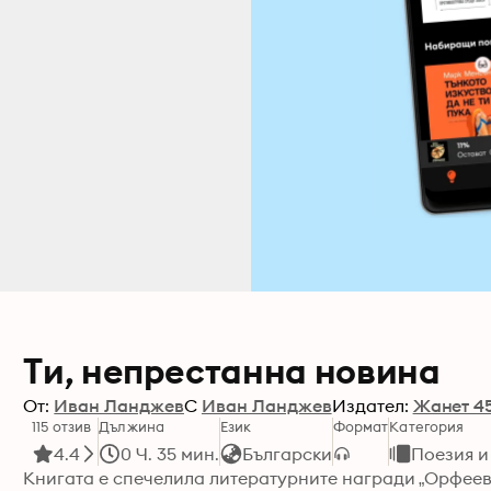
Ти, непрестанна новина
От:
Иван Ланджев
С
Иван Ланджев
Издател:
Жанет 4
115 отзив
Дължина
Език
Формат
Категория
4.4
0 Ч. 35 мин.
Български
Поезия и
Книгата е спечелила литературните награди „Орфеев ве