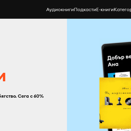
Аудиокниги
Подкасти
E-книги
Катего
с
и
бягство. Сега с 60%