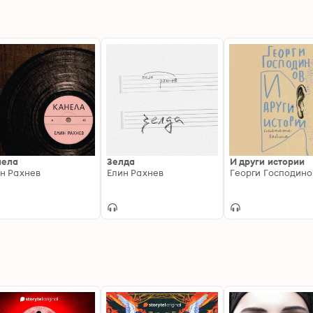
нела
Зелда
И други истории
н Рахнев
Елин Рахнев
Георги Господино