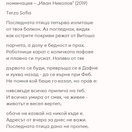
номинация – „Иван Николов“ (2019)
Terza Sofia
Последната птица тепърва излиташе

от твоя балкон. Аз погледнах, видях

как острите покриви режат от Витоша
парчета, а долу е бедност и прах.

Работници карат с количката лафове

и плавно ги пускат. Наляво от тях
дървото се буди, превръща се в Дафне

и хуква назад - да се върне при Феб.

Не помня кой беше го казал, но прав е:
нявсякъде всичко прилича на теб.

И всичко умира от смях, че живее -

животът е весел вертеп,
обаче не казвай на никой къде е.

Адресът от вчера за днес не важи.

Последната птица дано не пропее,