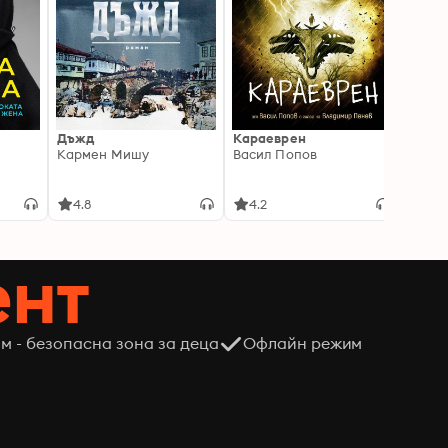
Дъжд
Караеврен
Смок
Кармен Мишу
Васил Попов
Ели Л
4.8
4.2
4.6
ент
м - безопасна зона за деца
Офлайн режим