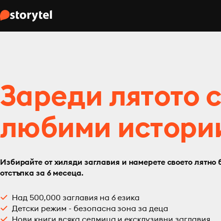
Зареди лятото 
любими истори
Избирайте от хиляди заглавия и намерете своето лятно 
отстъпка за 6 месеца.
Над 500,000 заглавия на 6 езика
Детски режим - безопасна зона за деца
Нови книги всяка седмица и ексклузивни заглавия