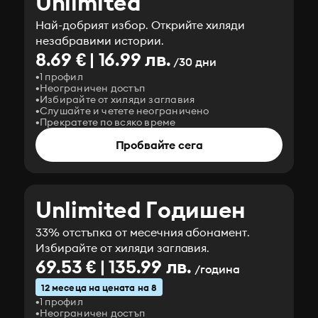
Unlimited
Най-добрият избор. Открийте хиляди
незабравими истории.
8.69 € | 16.99 лв.
/30 дни
1 профил
Неограничен достъп
Избирайте от хиляди заглавия
Слушайте и четете неограничено
Прекратете по всяко време
Пробвайте сега
Unlimited Годишен
33% отстъпка от месечния абонамент.
Избирайте от хиляди заглавия.
69.53 € | 135.99 лв.
/година
12 месеца на цената на 8
1 профил
Неограничен достъп