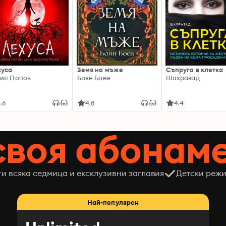
хуса
Земя на мъже
Съпруга в клетка
ил Попов
Боян Боев
Шахразад
.6
4.8
4.4
своя абонам
ги всяка седмица и ексклузивни заглавия
Детски режи
Най-популярен