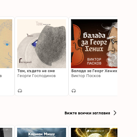
Там, където не сме
Балада за Георг Хених
Всичк
в
Георги Господинов
Виктор Пасков
Георг
Вижте всички заглавия