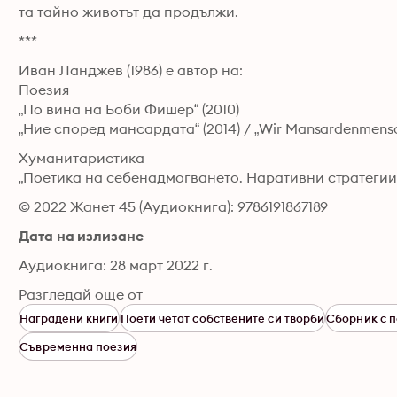
та тайно животът да продължи.
***
Иван Ланджев (1986) е автор на:

Поезия

„По вина на Боби Фишер“ (2010)

„Ние според мансардата“ (2014) / „Wir Mansardenmensche
Хуманитаристика

„Поетика на себенадмогването. Наративни стратегии у
© 2022 Жанет 45 (Аудиокнига): 9786191867189
Дата на излизане
Аудиокнига: 28 март 2022 г.
Разгледай още от
Наградени книги
Поети четат собствените си творби
Сборник с 
Съвременна поезия