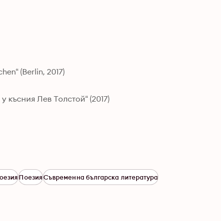
n“ (Berlin, 2017)
 късния Лев Толстой“ (2017)
поезия
Поезия
Съвременна българска литература