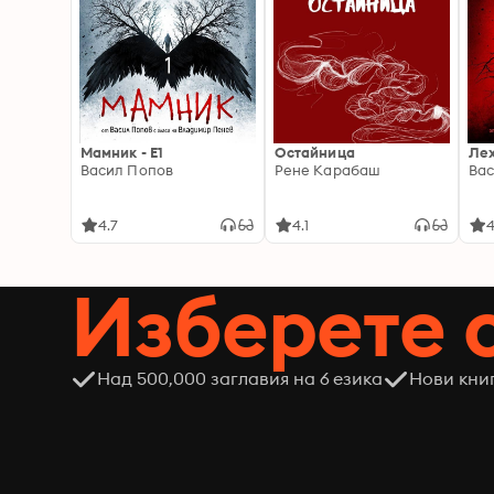
Мамник - E1
Остайница
Ле
Васил Попов
Рене Карабаш
Вас
4.7
4.1
4
Изберете 
Над 500,000 заглавия на 6 езика
Нови кни