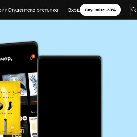
рии
Студентска отстъпка
Вход
Слушайте -60%