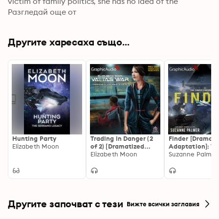
victim of family politics, she has no idea of the 
whirlwind of conflict into which she is about to be 
Разгледай още от
drawn. As the noose tightens on galactic civilization, 
great battles will be fought and greater loves 
Другите харесаха също...
affirmed...and old friends will meet their destinies.
Hunting Party
Trading in Danger (2
Finder [Dramati
Elizabeth Moon
of 2) [Dramatized
Adaptation]: Th
Adaptation]: Vatta's
Elizabeth Moon
Finder Chronicle
Suzanne Palmer
War 1
Другите започват с тези
Вижте всички заглавия