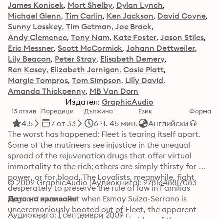
James Konicek
Mort Shelby
Dylan Lynch
Michael Glenn
Tim Carlin
Ken Jackson
David Coyne
Sunny Lasskey
Tim Getman
Joe Brack
Andy Clemence
Tony Nam
Kate Foster
Jason Stiles
Eric Messner
Scott McCormick
Johann Dettweiler
Lily Beacon
Peter Stray
Elisabeth Demery
Ren Kasey
Elizabeth Jernigan
Casie Platt
Margie Tompros
Tom Simpson
Lilly David
Amanda Thickpenny
MB Van Dorn
Издател:
GraphicAudio
13 отзив
Поредици
Дължина
Език
Формат
К
4.5
7 от 33
6 Ч. 45 мин.
Английски
The worst has happened: Fleet is tearing itself apart. 
Some of the mutineers see injustice in the unequal 
spread of the rejuvenation drugs that offer virtual 
immortality to the rich; others are simply thirsty for 
power, or for blood. The Loyalists, meanwhile, fight 
© 2009 GraphicAudio (Аудиокнига): 9781648817083
desperately to preserve the rule of law in Familias 
Regnant space. But when Esmay Suiza-Serrano is 
Дата на излизане
unceremoniously booted out of Fleet, the apparent 
Аудиокнига: 1 септември 2009 г.