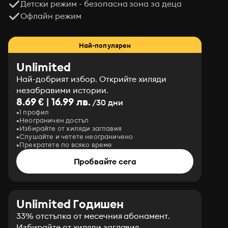
Детски режим - безопасна зона за деца
Офлайн режим
Най-популярен
Unlimited
Най-добрият избор. Открийте хиляди
незабравими истории.
8.69 € | 16.99 лв.
/30 дни
1 профил
Неограничен достъп
Избирайте от хиляди заглавия
Слушайте и четете неограничено
Прекратете по всяко време
Пробвайте сега
Unlimited Годишен
33% отстъпка от месечния абонамент.
Избирайте от хиляди заглавия.