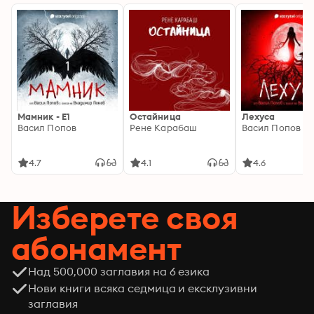
Мамник - E1
Остайница
Лехуса
Васил Попов
Рене Карабаш
Васил Попов
4.7
4.1
4.6
Изберете своя
абонамент
Над 500,000 заглавия на 6 езика
Нови книги всяка седмица и ексклузивни
заглавия