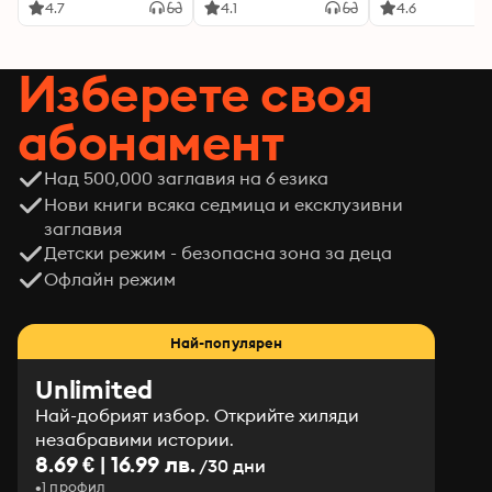
4.7
4.1
4.6
Изберете своя
абонамент
Над 500,000 заглавия на 6 езика
Нови книги всяка седмица и ексклузивни
заглавия
Детски режим - безопасна зона за деца
Офлайн режим
Най-популярен
Unlimited
Най-добрият избор. Открийте хиляди
незабравими истории.
8.69 € | 16.99 лв.
/30 дни
1 профил