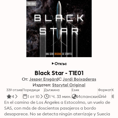
Откъс
Black Star - T1E01
От:
Jesper Ersgård
С
Jordi Boixaderas
Издател:
Storytel Original
339 отзив
Поредици
Дължина
Език
Формат
Кат
4
1 от 10
1 Ч. 33 мин.
Испански
En el camino de Los Ángeles a Estocolmo, un vuelo de 
SAS, con más de doscientos pasajeros a bordo 
desaparece. No se detecta ningún aterrizaje y Suecia 