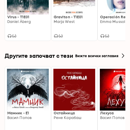
Virus - T1E01
Graviton - T1E01
Operación Rese
Daniel Åberg
Marja West
Emma Mussoll
Другите започват с тези
Вижте всички заглавия
Мамник - E1
Остайница
Лехуса
Васил Попов
Рене Карабаш
Васил Попов