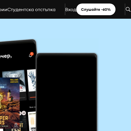
рии
Студентска отстъпка
Вход
Слушайте -60%