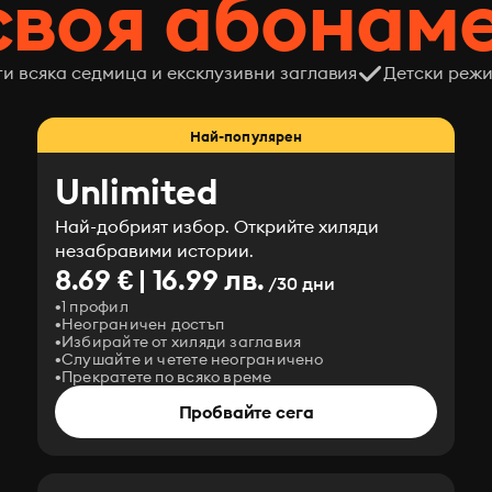
своя абонам
ги всяка седмица и ексклузивни заглавия
Детски режи
Най-популярен
Unlimited
Най-добрият избор. Открийте хиляди
незабравими истории.
8.69 € | 16.99 лв.
/30 дни
1 профил
Неограничен достъп
Избирайте от хиляди заглавия
Слушайте и четете неограничено
Прекратете по всяко време
Пробвайте сега