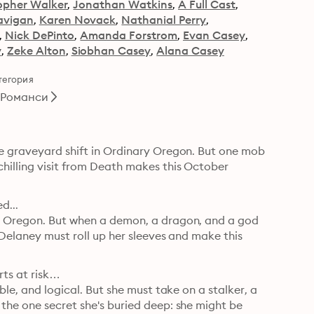
opher Walker
Jonathan Watkins
A Full Cast
avigan
Karen Novack
Nathanial Perry
Nick DePinto
Amanda Forstrom
Evan Casey
y
Zeke Alton
Siobhan Casey
Alana Casey
тегория
Романси
he graveyard shift in Ordinary Oregon. But one mob 
hilling visit from Death makes this October 
...

y, Oregon. But when a demon, a dragon, and a god 
 Delaney must roll up her sleeves and make this 
ts at risk…

ble, and logical. But she must take on a stalker, a 
the one secret she's buried deep: she might be 