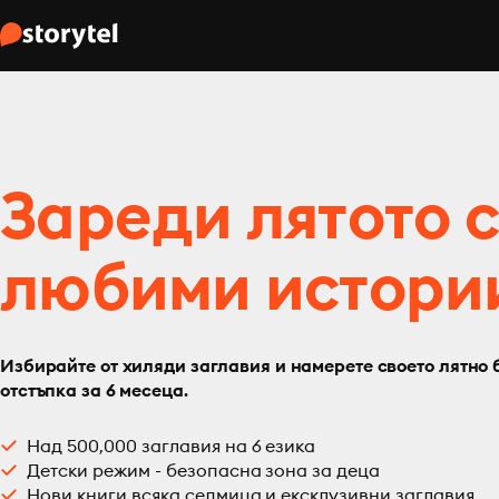
Зареди лятото 
любими истори
Избирайте от хиляди заглавия и намерете своето лятно 
отстъпка за 6 месеца.
Над 500,000 заглавия на 6 езика
Детски режим - безопасна зона за деца
Нови книги всяка седмица и ексклузивни заглавия