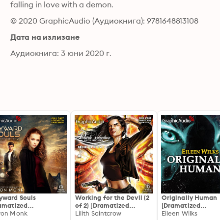
falling in love with a demon.
© 2020 GraphicAudio (Аудиокнига): 9781648813108
Дата на излизане
Аудиокнига: 3 юни 2020 г.
ward Souls
Working for the Devil (2
Originally Human
amatized
of 2) [Dramatized
[Dramatized
ptation]: Souls of
von Monk
Adaptation]: Dante
Lilith Saintcrow
Adaptation]: Worl
Eileen Wilks