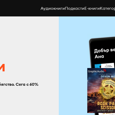
Аудиокниги
Подкасти
E-книги
Катего
с
и
бягство. Сега с 60%