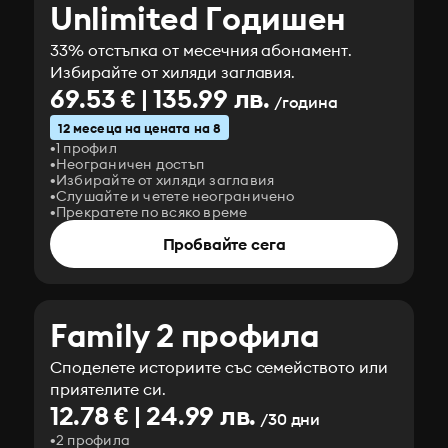
Unlimited Годишен
33% отстъпка от месечния абонамент.
Избирайте от хиляди заглавия.
69.53 € | 135.99 лв.
/година
12 месеца на цената на 8
1 профил
Неограничен достъп
Избирайте от хиляди заглавия
Слушайте и четете неограничено
Прекратете по всяко време
Пробвайте сега
Family 2 профила
Споделете историите със семейството или
приятелите си.
12.78 € | 24.99 лв.
/30 дни
2 профила