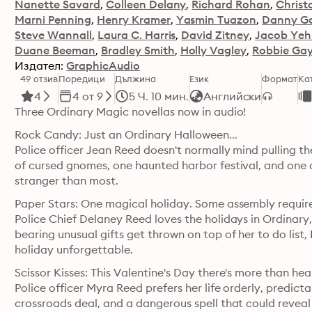
Nanette Savard
Colleen Delany
Richard Rohan
Christ
Marni Penning
Henry Kramer
Yasmin Tuazon
Danny G
Steve Wannall
Laura C. Harris
David Zitney
Jacob Yeh
Duane Beeman
Bradley Smith
Holly Vagley
Robbie Ga
Издател:
GraphicAudio
49 отзив
Поредици
Дължина
Език
Формат
Ка
4
4 от 9
5 Ч. 10 мин.
Английски
Three Ordinary Magic novellas now in audio! 
Rock Candy: Just an Ordinary Halloween...

Police officer Jean Reed doesn't normally mind pulling t
of cursed gnomes, one haunted harbor festival, and one c
stranger than most.
Paper Stars: One magical holiday. Some assembly required
Police Chief Delaney Reed loves the holidays in Ordinar
bearing unusual gifts get thrown on top of her to do list,
holiday unforgettable.
Scissor Kisses: This Valentine's Day there's more than hear
Police officer Myra Reed prefers her life orderly, predicta
crossroads deal, and a dangerous spell that could reveal 