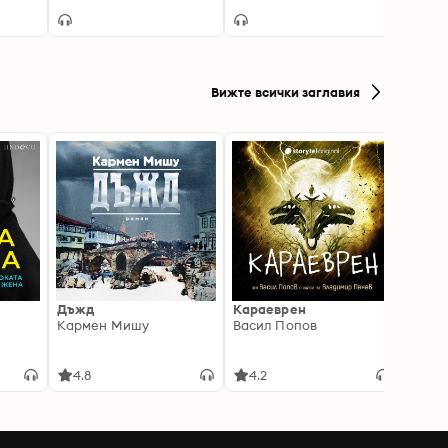
Diamond 1
Вижте всички заглавия
Дъжд
Караеврен
Смок
Кармен Мишу
Васил Попов
Ели Л
4.8
4.2
4.6