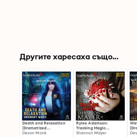
Другите харесаха също...
Death and Relaxation
Rylee Adamson:
Way
[Dramatized
Tracking Magic
[Dr
Adaptation]: Ordinary
Devon Monk
[Dramatized
Shannon Mayer
Ada
De