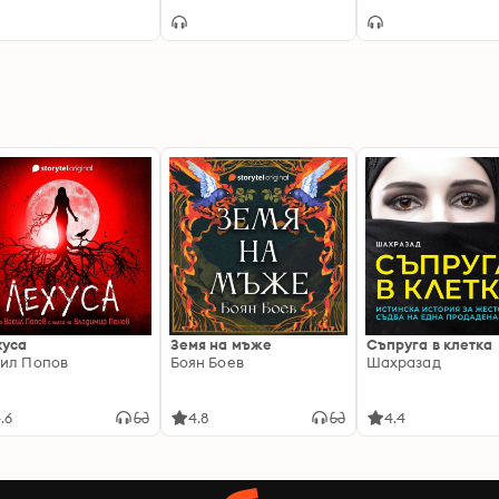
 Road 1
Valentine 1
the Lupi
хуса
Земя на мъже
Съпруга в клетка
ил Попов
Боян Боев
Шахразад
.6
4.8
4.4