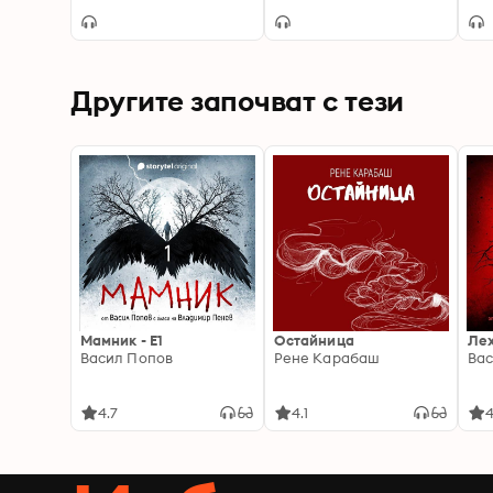
Magic 1
Adaptation]: Rylee
the
Adamson
Другите започват с тези
Мамник - E1
Остайница
Ле
Васил Попов
Рене Карабаш
Вас
4.7
4.1
4