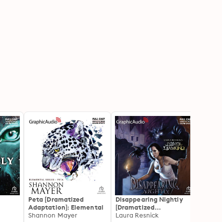
Peta [Dramatized
Disappearing Nightly
Night
Adaptation]: Elemental
[Dramatized
Adapta
d of
Shannon Mayer
Adaptation]: Esther
Laura Resnick
1
Lilith