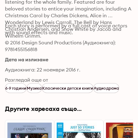
listening for the whole family. Featured are four 
beloved stories to entice your imagination, including A 
Christmas Carol by Charles Dickens, Alice in 
Wonderland by Lewis Carroll, The Bell by Hans 
Each story is performed by a full cast of voice actors 
Christian Andersen, and Snow White by Jacob and 
with sound effects and music.
Wilhelm Grimm.
© 2016 Design Sound Productions (Аудиокнига): 
9781455156818
Дата на излизане
Аудиокнига: 22 ноември 2016 г.
Разгледай още от
6-9 години
Музика
Класически детски книги
Аудиодрама
Другите харесаха също...