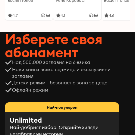
Васил Попов
Рене Карабаш
Васил Попов
4.7
4.1
4.6
Изберете своя
абонамент
Над 500,000 заглавия на 6 езика
Нови книги всяка седмица и ексклузивни
заглавия
Детски режим - безопасна зона за деца
Офлайн режим
Най-популярен
Unlimited
Най-добрият избор. Открийте хиляди
незабравими истории.