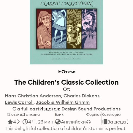
Откъс
The Children’s Classic Collection
От:
Hans Christian Andersen
Charles Dickens
Lewis Carroll
Jacob & Wilhelm Grimm
С
a full cast
Издател:
Design Sound Productions
12 отзив
Дължина
Език
Формат
Категория
4
4 Ч. 23 мин.
Английски
За деца
This delightful collection of children’s stories is perfect 