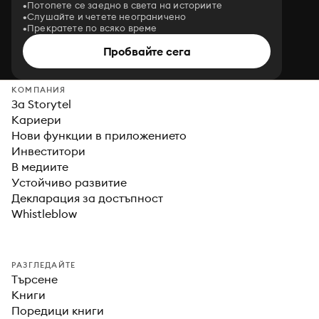
Потопете се заедно в света на историите
Слушайте и четете неограничено
Прекратете по всяко време
Пробвайте сега
КОМПАНИЯ
За Storytel
Кариери
Нови функции в приложението
Инвеститори
В медиите
Устойчиво развитие
Декларация за достъпност
Whistleblow
РАЗГЛЕДАЙТЕ
Търсене
Книги
Поредици книги