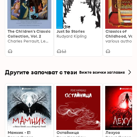
The Children's Classic
Just So Stories
Classics of
Collection, Vol. 2
Rudyard Kipling
Childhood, Vol. 
Charles Perrault, Lewis Carroll, The Brothers Grimm, George Zarr, Diane Vanden Hoven
Classic Stories 
various authors
Tales Read by
Celebrities
Другите започват с тези
Вижте всички заглавия
Мамник - E1
Остайница
Лехуса