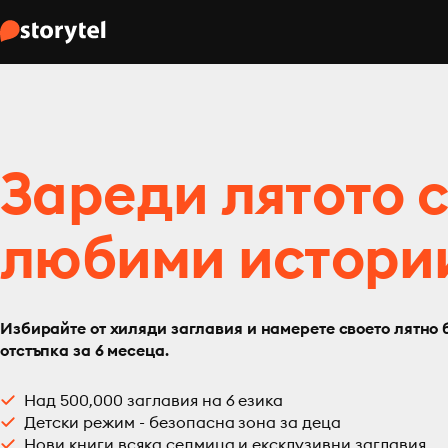
Зареди лятото 
любими истори
Избирайте от хиляди заглавия и намерете своето лятно 
отстъпка за 6 месеца.
Над 500,000 заглавия на 6 езика
Детски режим - безопасна зона за деца
Нови книги всяка седмица и ексклузивни заглавия