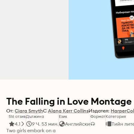
The Falling in Love Montage
От:
Ciara Smyth
С
Alana Kerr Collins
Издател:
HarperCol
516 отзив
Дължина
Език
Формат
Категория
4.1
9 Ч. 53 мин.
Английски
Тийн лит
Two girls embark on a
