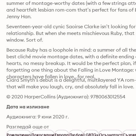
summer of montage-worthy dates (with a few strings attach
and heartfelt lesbian rom-com that’s perfect for fans of 
Jenny Han. 
Seventeen-year-old cynic Saoirse Clarke isn’t looking for 
relationship. But when she meets mischievous Ruby, that r
window. Sort of.
Because Ruby has a loophole in mind: a summer of all the
best cliché movie montage dates, with a definite ending
hearts, no messy breakup. It would be the perfect plan, if
forgetting one thing about the Falling in Love Montage: w
characters have fallen in love...for real.
Ciara Smyth’s debut is a delightful, multilayered YA rom
that will make you laugh, cry, and absolutely fall in love.
© 2020 HarperCollins (Аудиокнига): 9780063012554
Дата на излизане
Аудиокнига: 9 юни 2020 г.
Разгледай още от
Романтично
Докосващи
Европа
Любов
LGBTQ+
Осъзнатост
Съзря