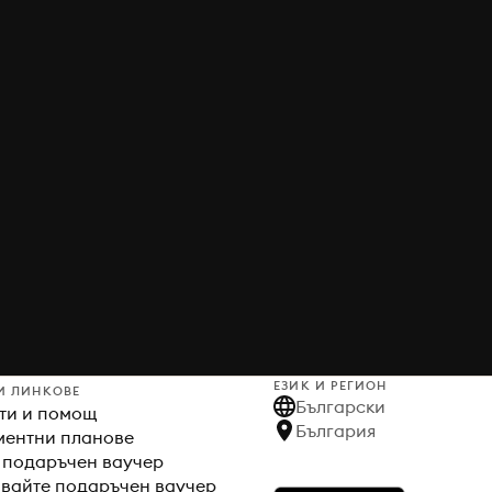
ЕЗИК И РЕГИОН
И ЛИНКОВЕ
Български
ти и помощ
България
ентни планове
 подаръчен ваучер
вайте подаръчен ваучер