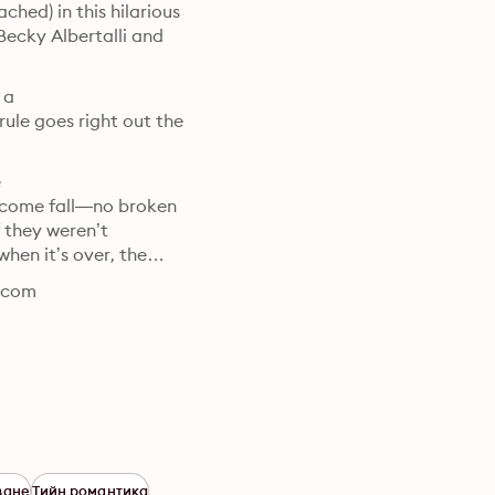
ed) in this hilarious

Becky Albertalli and

a

ule goes right out the



 come fall—no broken

 they weren’t

hen it’s over, the

-com

ване
Тийн романтика