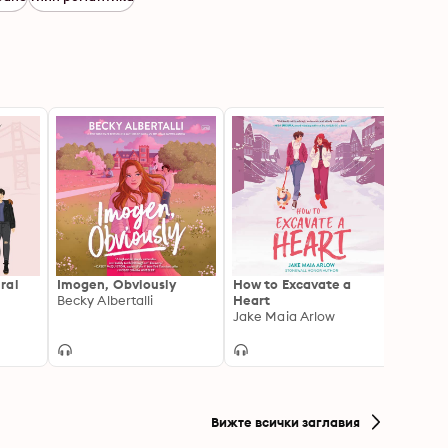
ral
Imogen, Obviously
How to Excavate a
The L
Becky Albertalli
Heart
Catho
Jake Maia Arlow
Вижте всички заглавия