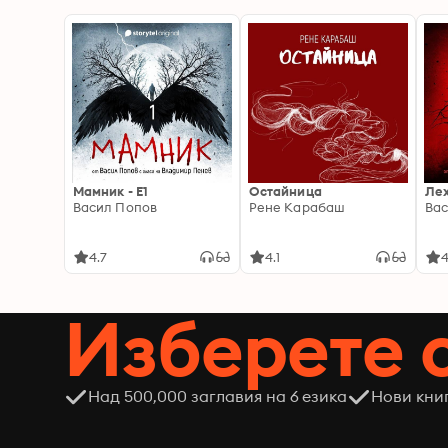
Мамник - E1
Остайница
Ле
Васил Попов
Рене Карабаш
Вас
4.7
4.1
4
Изберете 
Над 500,000 заглавия на 6 езика
Нови кни