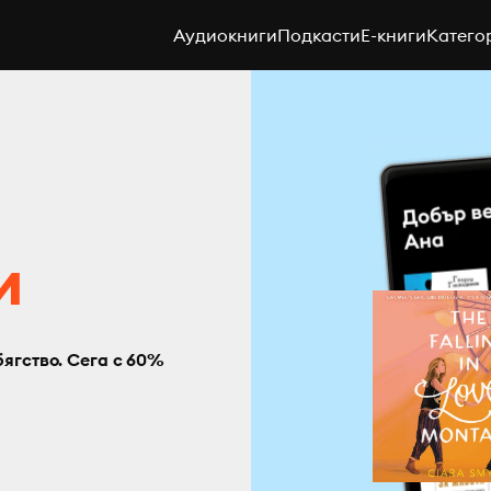
Аудиокниги
Подкасти
E-книги
Катего
с
и
бягство. Сега с 60%