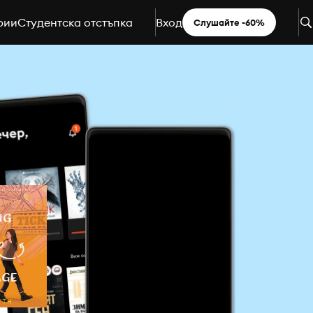
рии
Студентска отстъпка
Вход
Слушайте -60%