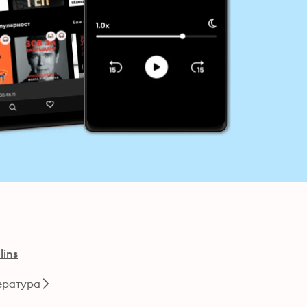
lins
ература