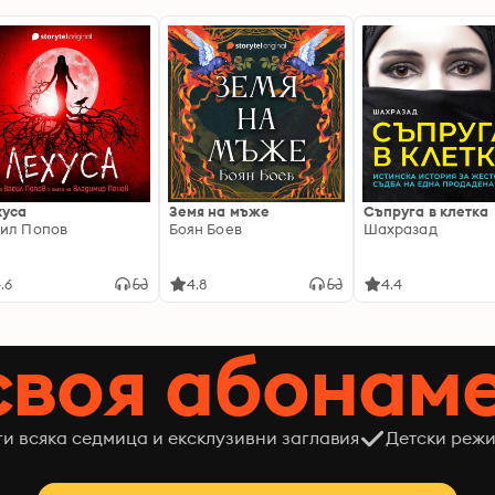
хуса
Земя на мъже
Съпруга в клетка
ил Попов
Боян Боев
Шахразад
.6
4.8
4.4
своя абонам
ги всяка седмица и ексклузивни заглавия
Детски режи