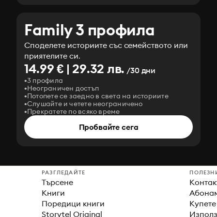
Family 3 профила
Споделете историите със семейството или
приятелите си.
14.99 € | 29.32 лв.
/30 дни
3 профила
Неограничен достъп
Потопете се заедно в света на историите
Слушайте и четете неограничено
Прекратете по всяко време
Пробвайте сега
РАЗГЛЕДАЙТЕ
ПОЛЕЗН
Търсене
Контак
Книги
Абонам
Поредици книги
Купете
Storytel Original
Използ