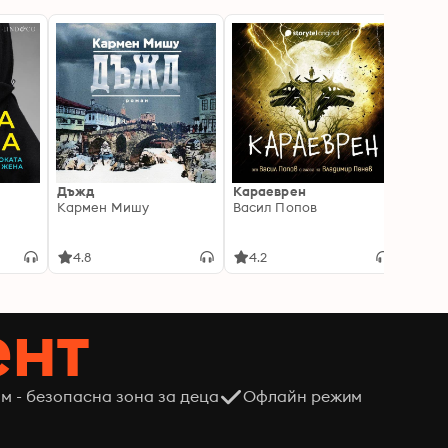
Дъжд
Караеврен
Смок
Кармен Мишу
Васил Попов
Ели Л
4.8
4.2
4.6
ент
м - безопасна зона за деца
Офлайн режим