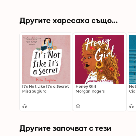
Другите харесаха също...
It's Not Like It's a Secret
Honey Girl
Not
Misa Sugiura
Morgan Rogers
Cia
Другите започват с тези