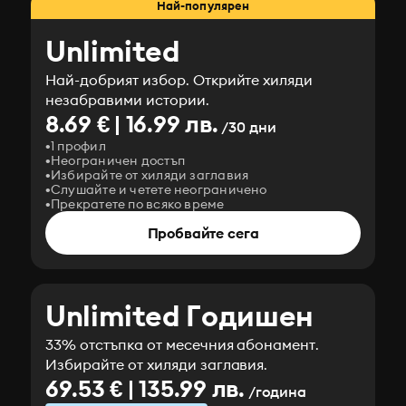
Най-популярен
Unlimited
Най-добрият избор. Открийте хиляди
незабравими истории.
8.69 € | 16.99 лв.
/30 дни
1 профил
Неограничен достъп
Избирайте от хиляди заглавия
Слушайте и четете неограничено
Прекратете по всяко време
Пробвайте сега
Unlimited Годишен
33% отстъпка от месечния абонамент.
Избирайте от хиляди заглавия.
69.53 € | 135.99 лв.
/година