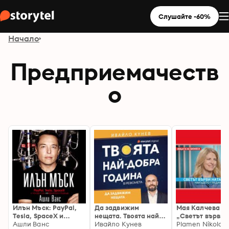
Слушайте -60%
Начало
Предприемачеств
о
Илън Мъск: PayPal,
Да задвижим
Мая Калчева –
Tesla, SpaceX и
нещата. Твоята най-
„Светът върви 
походът към
Ашли Ванс
добра година
Ивайло Кунев
накъдето всичк
Plamen Nikolov