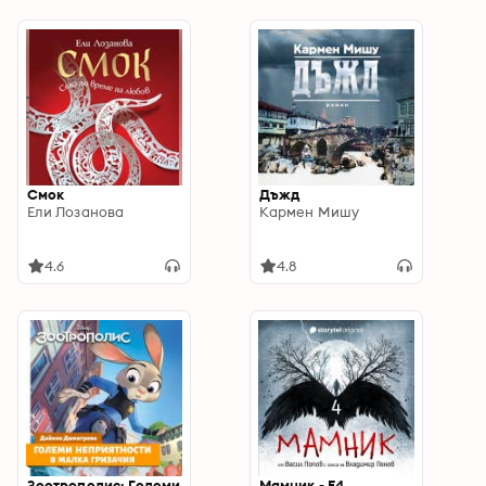
Смок
Дъжд
Ели Лозанова
Кармен Мишу
4.6
4.8
Зоотрополис: Големи
Мамник - E4