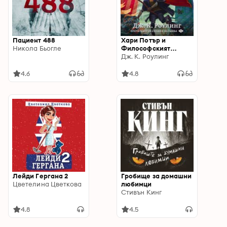
Пациент 488
Хари Потър и
Никола Бьогле
Философският
Камък: Harry Potter
Дж. К. Роулинг
and the Philosopher's
Stone
4.6
4.8
Лейди Гергана 2
Гробище за домашни
Цветелина Цветкова
любимци
Стивън Кинг
4.8
4.5