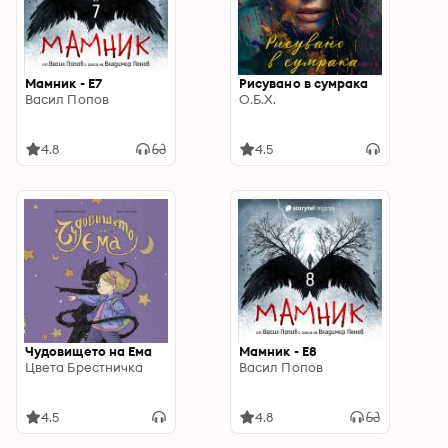
Мамник - E7
Рисувано в сумрака
Васил Попов
О.Б.Х.
4.8
4.5
Чудовището на Ема
Мамник - E8
Цвета Брестничка
Васил Попов
4.5
4.8