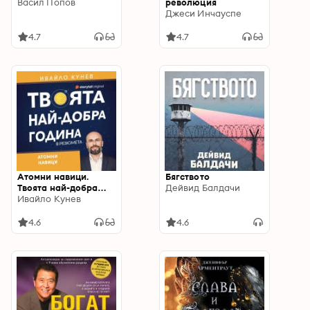
Васил Попов
революция
Джеси Инчауспе
4.7
4.7
Атомни навици.
Бягството
Твоята най-добра
Дейвид Балдачи
година
Ивайло Кунев
4.6
4.6