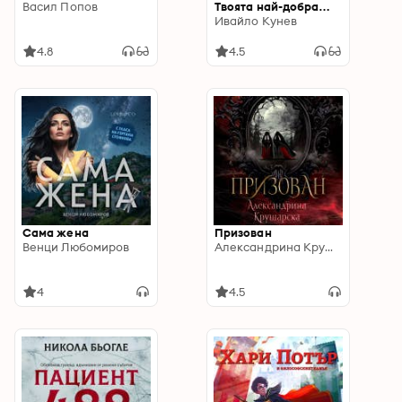
Васил Попов
Твоята най-добра
година
Ивайло Кунев
4.8
4.5
Сама жена
Призован
Венци Любомиров
Александрина Крушарска
4
4.5