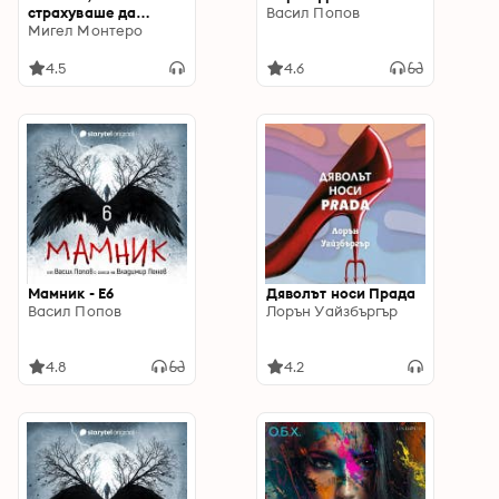
страхуваше да
Васил Попов
живее
Мигел Монтеро
4.5
4.6
Мамник - E6
Дяволът носи Прада
Васил Попов
Лорън Уайзбъргър
4.8
4.2