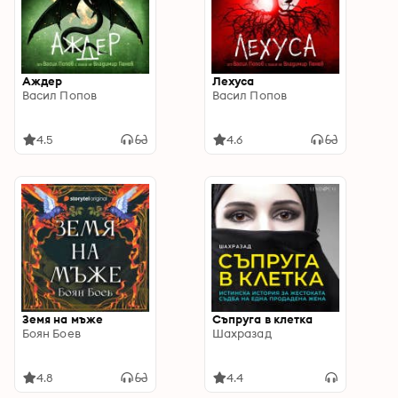
Аждер
Лехуса
Васил Попов
Васил Попов
4.5
4.6
Земя на мъже
Съпруга в клетка
Боян Боев
Шахразад
4.8
4.4