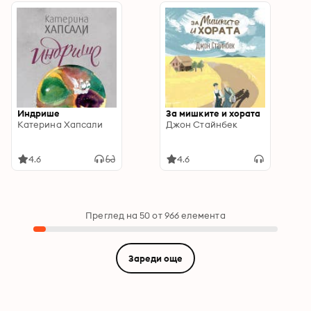
Индрише
За мишките и хората
Катерина Хапсали
Джон Стайнбек
4.6
4.6
Преглед на 50 от 966 елемента
Зареди още