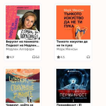
Вирусът на паниката:
Тънкото изкуство да
Подкаст на Мадлен
не ти пука
Алгафари S01E01
Мадлен Алгафари
Марк Менсън
4.9
4.5
Човекът, който се
Пермафрост - E1