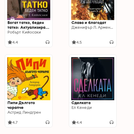
Богат татко, беден
Слава и благодат
татко: Актуализиран
Дженифър Л. Арментраут
за съвременния свят
Робърт Кийосаки
и с 9 нови
обучителни раздела
4.4
4.5
Пипи Дългото
Сделката
чорапче
Ел Кенеди
Астрид Линдгрен
4.7
4.4