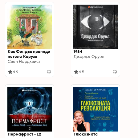
Как Финдъс пропъди
1984
петела Карузо
Джордж Оруел
Свен Нордквист
4.9
4.5
Пермафрост - E2
Глюкозната