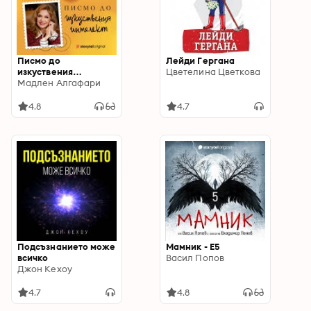
Писмо до
Лейди Гергана
изкуствения
Цветелина Цветкова
интелект: Голям да
Мадлен Алгафари
пораснеш S06E01
4.8
4.7
Подсъзнанието може
Мамник - E5
всичко
Васил Попов
Джон Кехоу
4.7
4.8