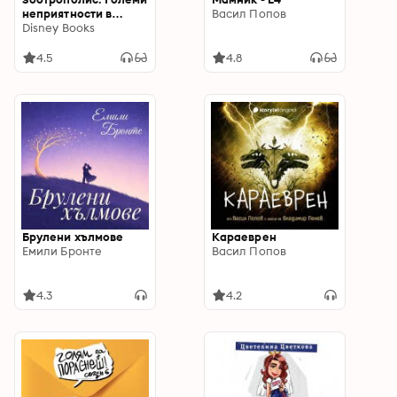
неприятности в
Васил Попов
малка Гризачия
Disney Books
4.5
4.8
Брулени хълмове
Караеврен
Емили Бронте
Васил Попов
4.3
4.2