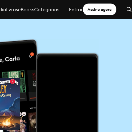
iolivros
eBooks
Categorias
Entrar
Assine agora