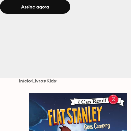
Assine agora
Início
Livros
Kids