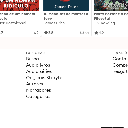
sonho de um homem
10 Maneiras de manter o
Harry Potter e a P
ículo
foco
Filosofal
dor Dostoiévski
James Fries
J.K. Rowling
.7
3.8
4.9
EXPLORAR
LINKS Ú
Busca
Contat
Audiolivros
Compra
Audio séries
Resgat
Originais Storytel
Autores
Narradores
Categorias