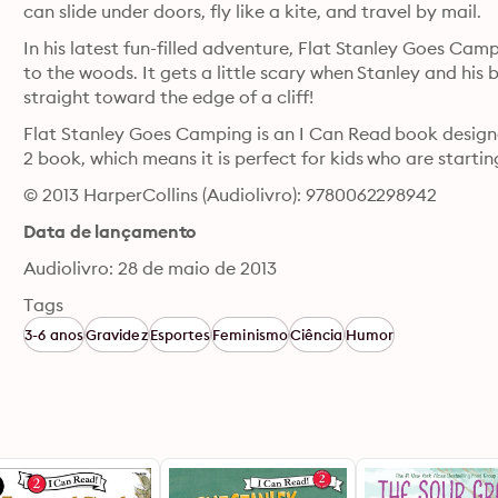
can slide under doors, fly like a kite, and travel by mail.
In his latest fun-filled adventure, Flat Stanley Goes Cam
to the woods. It gets a little scary when Stanley and his
straight toward the edge of a cliff!
Flat Stanley Goes Camping is an I Can Read book designed
2 book, which means it is perfect for kids who are startin
© 2013 HarperCollins (Audiolivro): 9780062298942
Data de lançamento
Audiolivro: 28 de maio de 2013
Tags
3-6 anos
Gravidez
Esportes
Feminismo
Ciência
Humor