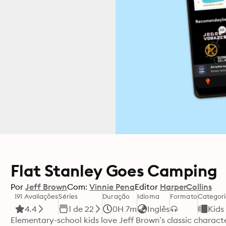
Flat Stanley Goes Camping
Por
Jeff Brown
Com:
Vinnie Pena
Editor
HarperCollins
191 Avaliações
Séries
Duração
Idioma
Formato
Categor
4.4
1 de 22
0H 7m
Inglês
Kids
Elementary-school kids love Jeff Brown’s classic charac