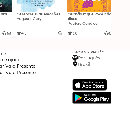
edra
Gerencie suas emoções
Os "nãos" que você não
A gen
Augusto Cury
disse
acert
Patrícia Cândido
Ana S
4.5
3.8
4.5
IDIOMA E REGIÃO
TEIS
Português
o e ajuda
Brasil
r Vale-Presente
ar Vale-Presente