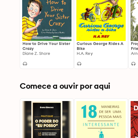
How to Drive Your Sister
Curious George Rides A
Fro
Crazy
Bike
Fri
Diane Z. Shore
H.A. Rey
Arn
Comece a ouvir por aqui