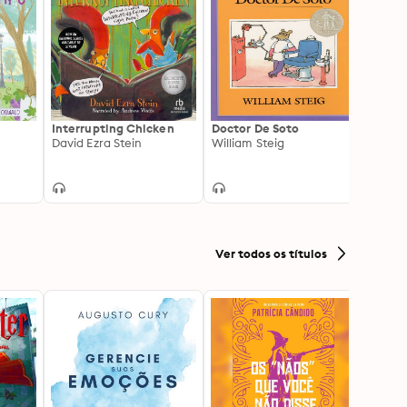
Interrupting Chicken
Doctor De Soto
There
David Ezra Stein
William Steig
Astro
Swall
Lucill
Ver todos os títulos