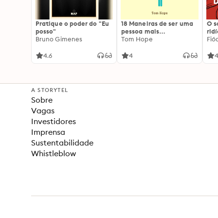
Pratique o poder do "Eu
18 Maneiras de ser uma
O 
posso"
pessoa mais
rid
Bruno Gimenes
interessante
Tom Hope
Fió
4.6
4
4
A STORYTEL
Sobre
Vagas
Investidores
Imprensa
Sustentabilidade
Whistleblow