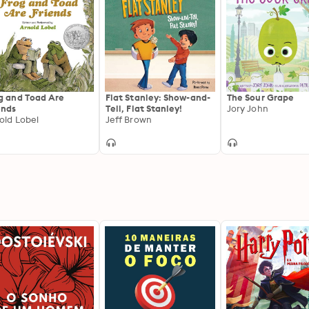
g and Toad Are
Flat Stanley: Show-and-
The Sour Grape
ends
Tell, Flat Stanley!
Jory John
old Lobel
Jeff Brown