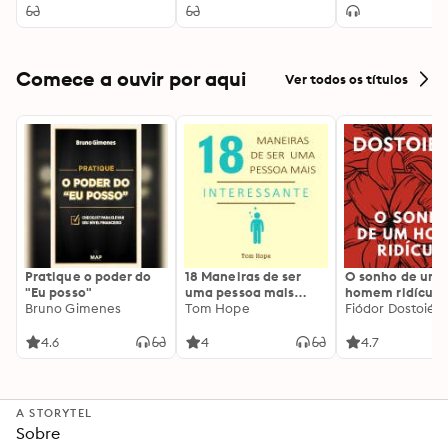
Comece a ouvir por aqui
Ver todos os títulos
Pratique o poder do
18 Maneiras de ser
O sonho de um
"Eu posso"
uma pessoa mais
homem ridículo
Bruno Gimenes
interessante
Tom Hope
Fiódor Dostoiévs
4.6
4
4.7
A STORYTEL
Sobre