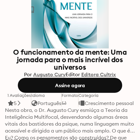
O funcionamento da mente: Uma
jornada para o mais incrível dos
universos
Por
Augusto Cury
Editor
Editora Cultrix
Assine agora
1 Avaliações
Idioma
Formato
Categoria
5
Português
Crescimento pessoal
Nesta obra, o Dr. Augusto Cury esmiúça a Teoria da 
Inteligência Multifocal, desvendando algumas áreas 
vitais dos bastidores da psique, numa linguagem muito 
acessível e dirigida a um público mais amplo. O que é o 
Eu? Como os pensamentos são construídos? De que 