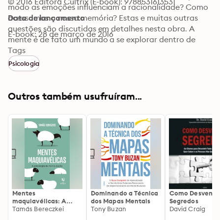
© 2016 Editora Cultrix (E-book): 9788531613531
modo as emoções influenciam a racionalidade? Como 
acessamos a nossa memória? Estas e muitas outras 
Data de lançamento
questões são discutidas em detalhes nesta obra. A 
E-book: 28 de março de 2016
mente é de fato um mundo a se explorar dentro de 
cada ser humano. Prepare-se para se surpreender e 
Tags
romper todos os seus paradigmas.
Psicologia
Outros também usufruíram...
Mentes
Dominando a Técnica
Como Desvenda
maquiavélicas: A
dos Mapas Mentais
Segredos
psicologia da
Tamás Bereczkei
Tony Buzan
David Craig
manipulação