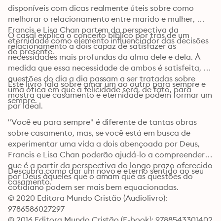
disponíveis com dicas realmente úteis sobre como 
melhorar o relacionamento entre marido e mulher, 
Francis e Lisa Chan partem da perspectiva da 
O casal explica o conceito bíblico por trás de um 
eternidade como elemento influenciador das decisões 
relacionamento a dois capaz de satisfazer as 
do presente.
necessidades mais profundas da alma dele e dela. À 
medida que essa necessidade de ambos é satisfeita, as 
questões do dia a dia passam a ser tratadas sobre 
Este livro fala sobre amar um ao outro para sempre e 
uma ótica em que a felicidade será, de fato, para 
mostra que casamento e eternidade podem formar um 
sempre.
par ideal.
"Você eu para sempre" é diferente de tantas obras 
sobre casamento, mas, se você está em busca de 
experimentar uma vida a dois abençoada por Deus, 
Francis e Lisa Chan poderão ajudá-lo a compreender 
que é a partir da perspectiva do longo prazo oferecido 
Descubra como dar um novo e eterno sentido ao seu 
por Deus àqueles que o amam que as questões do 
casamento.
cotidiano podem ser mais bem equacionadas.
© 2020 Editora Mundo Cristão (Audiolivro): 
9786586027297
© 2016 Editora Mundo Cristão (E-book): 9788543301402