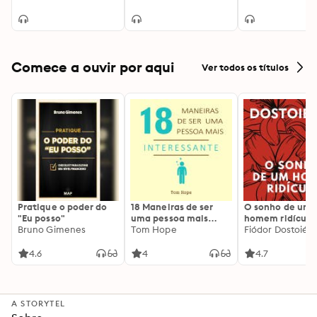
Edição revisada e
ampliada
Comece a ouvir por aqui
Ver todos os títulos
Pratique o poder do
18 Maneiras de ser
O sonho de um
"Eu posso"
uma pessoa mais
homem ridículo
Bruno Gimenes
interessante
Tom Hope
Fiódor Dostoiévs
4.6
4
4.7
A STORYTEL