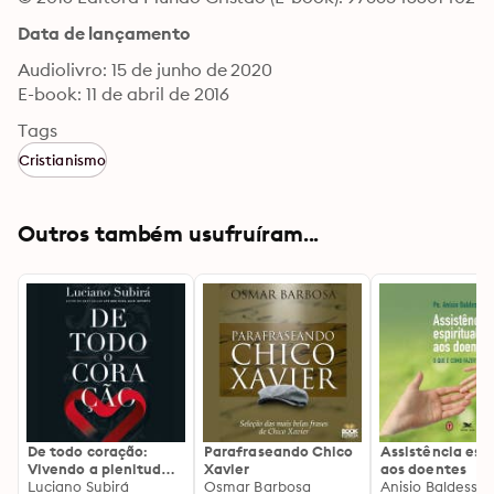
Data de lançamento
Audiolivro: 15 de junho de 2020
E-book: 11 de abril de 2016
Tags
Cristianismo
Outros também usufruíram...
De todo coração:
Parafraseando Chico
Assistência espi
Vivendo a plenitude
Xavier
aos doentes
do amor ao Senhor -
Luciano Subirá
Osmar Barbosa
Anisio Baldessin