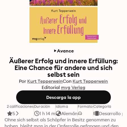
Avance
Äußerer Erfolg und innere Erfüllung:
Eine Chance für andere und sich
selbst sein
Por
Kurt Tepperwein
Con
Kurt Tepperwein
Editorial
mvg Verlag
Descarga la app
2 calificaciones
Duración
Idioma
Formato
Categoría
5
1 h 14 m
Alemán
Desarrollo p
Ohne sich selbst als Schöpfer in Besitz genommen zu 
haben, bleibt man in der Opferrolle gefangen und den 