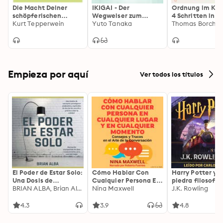
Die Macht Deiner
IKIGAI - Der
Ordnung im Kop
schöpferischen
Wegweiser zum
4 Schritten in D
Gedanken: Als
Kurt Tepperwein
Glücklichsein: Wie Sie
Yuto Tanaka
persönliche Or
Thomas Borcher
vollkommener
mit Hilfe der
Schöpfer
japanischen
hervortreten
Philosophie den Sinn
des Lebens finden,
Ihrer Bestimmung ab
sofort folgen und Ihre
Empieza por aquí
Ver todos los títulos
Passion endlich leben
können
El Poder de Estar Solo:
Cómo Hablar Con
Harry Potter y l
Una Dosis de
Cualquier Persona En
piedra filosofal
Motivación
BRIAN ALBA, Brian Alba
Cualquier Lugar Y En
Nina Maxwell
J.K. Rowling
Acompañada de
Cualquier Momento
Ideas Revolucionarias
4.3
3.9
4.8
Para una Vida Mejor