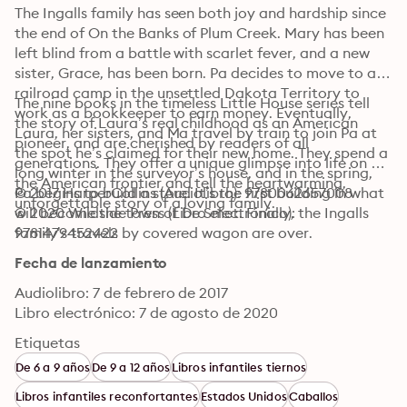
The Ingalls family has seen both joy and hardship since 
the end of On the Banks of Plum Creek. Mary has been 
left blind from a battle with scarlet fever, and a new 
sister, Grace, has been born. Pa decides to move to a 
railroad camp in the unsettled Dakota Territory to 
The nine books in the timeless Little House series tell 
work as a bookkeeper to earn money. Eventually, 
the story of Laura’s real childhood as an American 
Laura, her sisters, and Ma travel by train to join Pa at 
pioneer, and are cherished by readers of all 
the spot he’s claimed for their new home. They spend a 
generations. They offer a unique glimpse into life on 
long winter in the surveyor’s house, and in the spring, 
the American frontier and tell the heartwarming, 
Pa begins to build a store. It’s the first building in what 
© 2017 HarperCollins (Audiolibro): 9780062657008
unforgettable story of a loving family.
will become the town of De Smet. Finally, the Ingalls 
© 2020 Wildside Press (Libro electrónico): 
family’s travels by covered wagon are over.
9781479452422
Fecha de lanzamiento
Audiolibro: 7 de febrero de 2017
Libro electrónico: 7 de agosto de 2020
Etiquetas
De 6 a 9 años
De 9 a 12 años
Libros infantiles tiernos
Libros infantiles reconfortantes
Estados Unidos
Caballos