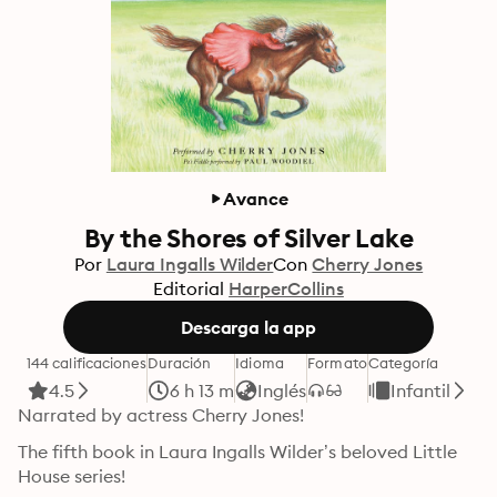
Avance
By the Shores of Silver Lake
Por
Laura Ingalls Wilder
Con
Cherry Jones
Editorial
HarperCollins
Descarga la app
144 calificaciones
Duración
Idioma
Formato
Categoría
4.5
6 h 13 m
Inglés
Infantil
Narrated by actress Cherry Jones!
The fifth book in Laura Ingalls Wilder’s beloved Little 
House series!