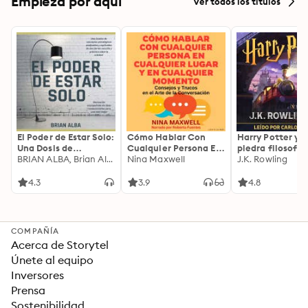
Empieza por aquí
Ver todos los títulos
El Poder de Estar Solo:
Cómo Hablar Con
Harry Potter y l
Una Dosis de
Cualquier Persona En
piedra filosofal
Motivación
BRIAN ALBA, Brian Alba
Cualquier Lugar Y En
Nina Maxwell
J.K. Rowling
Acompañada de
Cualquier Momento
Ideas Revolucionarias
4.3
3.9
4.8
Para una Vida Mejor
COMPAÑÍA
Acerca de Storytel
Únete al equipo
Inversores
Prensa
Sostenibilidad