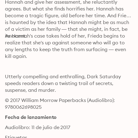
Hannah and give her assessment, she reluctantly 
agrees. But what she finds horrifies her. Hannah has 
become a tragic figure, old before her time. And Frieda 
is haunted by the idea that Hannah might be as much 
of a victim as her family — that she might, in fact, be 
innocent.
As Hannah's case takes hold of her, Frieda begins to 
realize that she's up against someone who will go to 
any lengths to keep the truth from surfacing — even 
kill again.
Utterly compelling and enthralling, Dark Saturday 
speeds readers down a twisting trail of secrets, 
suspense, and murder.
© 2017 William Morrow Paperbacks (Audiolibro): 
9780062698025
Fecha de lanzamiento
Audiolibro: 11 de julio de 2017
Etiquetas