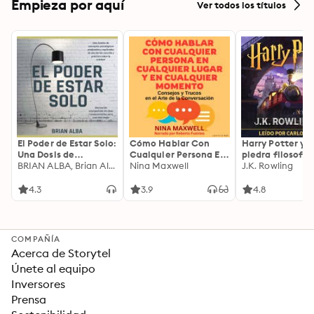
Empieza por aquí
Ver todos los títulos
El Poder de Estar Solo:
Cómo Hablar Con
Harry Potter y l
Una Dosis de
Cualquier Persona En
piedra filosofal
Motivación
BRIAN ALBA, Brian Alba
Cualquier Lugar Y En
Nina Maxwell
J.K. Rowling
Acompañada de
Cualquier Momento
Ideas Revolucionarias
4.3
3.9
4.8
Para una Vida Mejor
COMPAÑÍA
Acerca de Storytel
Únete al equipo
Inversores
Prensa