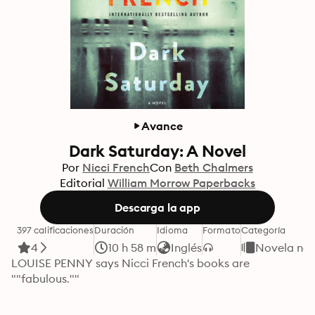
Avance
Dark Saturday: A Novel
Por
Nicci French
Con
Beth Chalmers
Editorial
William Morrow Paperbacks
Descarga la app
397 calificaciones
Duración
Idioma
Formato
Categoría
4
10 h 58 m
Inglés
Novela neg
LOUISE PENNY says Nicci French's books are 
""fabulous."" 