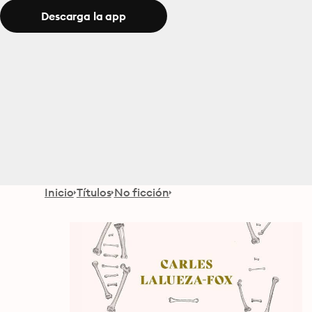
Descarga la app
Inicio
Títulos
No ficción