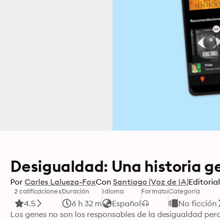
Desigualdad: Una historia g
Por
Carles Lalueza-Fox
Con
Santiago (Voz de IA)
Editoria
2 calificaciones
Duración
Idioma
Formato
Categoría
4.5
6 h 32 m
Español
No ficción
Los genes no son los responsables de la desigualdad pero