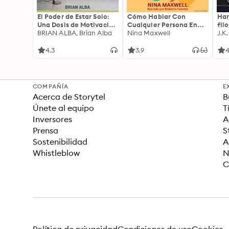
El Poder de Estar Solo:
Cómo Hablar Con
Har
Una Dosis de Motivación
Cualquier Persona En
fil
Acompañada de Ideas
BRIAN ALBA, Brian Alba
Cualquier Lugar Y En
Nina Maxwell
J.K
Revolucionarias Para
Cualquier Momento
una Vida Mejor
4.3
3.9
4
COMPAÑÍA
E
Acerca de Storytel
B
Únete al equipo
T
Inversores
A
Prensa
S
Sostenibilidad
A
Whistleblow
N
C
Política de privacidad
Condiciones de uso
Cookies