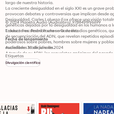
largo de nuestra historia.

La creciente desigualdad en el siglo XXI es un grave pro
provocan debates y controversias que implican desde age
Desigualdad, Carles Lalueza-Fox ofrece una visión total
© 2024 Planeta Audio (Audiolibro): 9788491996699
genéticas dejadas por la desigualdad en los humanos a lo 
Lalueza-Fox describe una serie de estudios genéticos, qu
Traductores: Pedro Pacheco González
de secuenciación del ADN, que revelan repetidos episodi
Fecha de lanzamiento
poderosos sobre pobres, hombres sobre mujeres y pobla
sociedades tradicionales.

Audiolibro: 30 de julio de 2024
A través de su ADN, los esqueletos anónimos del pasado
Etiquetas
sus historias de sufrimiento y desigualdad. Y nosotros, 
Divulgación científica
que practicaron la desigualdad en el pasado, estamos e
afrontarla en el futuro.