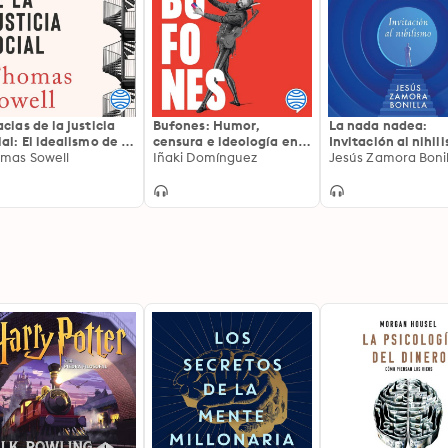
acias de la justicia
Bufones: Humor,
La nada nadea:
ial: El idealismo de la
censura e ideología en
Invitación al nihil
nda social frente a
mas Sowell
los tiempos de internet
Iñaki Domínguez
Jesús Zamora Bonil
realidad de los hechos