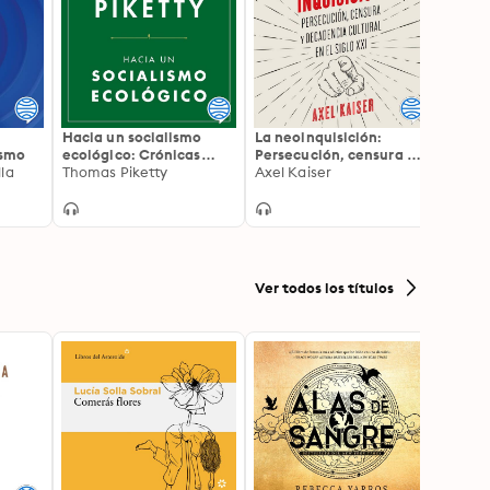
Hacia un socialismo
La neoinquisición:
Cosas
ismo
ecológico: Crónicas
Persecución, censura y
de ge
la
2020-2024
Thomas Piketty
decadencia cultural en
Axel Kaiser
Filoso
el siglo XXI
religi
Ver todos los títulos