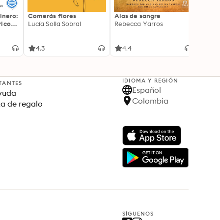
inero:
Comerás flores
Alas de sangre
Harry 
icos:
Lucía Solla Sobral
Rebecca Yarros
prisi
ederas
J.K. R
licidad
4.3
4.4
4.9
IDIOMA Y REGIÓN
TANTES
Español
yuda
Colombia
ta de regalo
SÍGUENOS