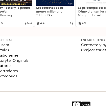
ry Potter y la piedra
Los secretos de la
La psicología del d
osofal
mente millonaria
Cómo piensan los r
. Rowling
T. Harv Eker
18 claves imperec
Morgan Housel
sobre riqueza y fe
.8
4.4
4.5
XPLORAR
ENLACES IMPOR
uscar
Contacto y a
ítulos
Canjear tarje
udio series
torytel Originals
utores
arradores
ategorías