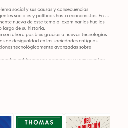
blema social y sus causas y consecuencias 
ntes sociales y políticos hasta economistas. En 
mente nueva de este tema al examinar las huellas 
largo de su historia.

e son ahora posibles gracias a nuevas tecnologías 
os de desigualdad en las sociedades antiguas: 
ciones tecnológicamente avanzadas sobre 
 pueden hablarnos por primera vez y nos cuentan 
que somos en buena medida los descendientes de los 
n situación de preguntarnos cómo pensamos 