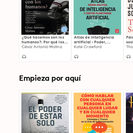
¿Qué hacemos con los
Atlas de inteligencia
Fal
humanos?: Por qué los
artificial - Poder,
soc
robots, la inteligencia
César Antonio Molina
política y costos
Kate Crawford
age
Tho
artificial y los
planetarios
la 
algoritmos representan
una amenaza para la
supervivencia del ser
humano
Empieza por aquí