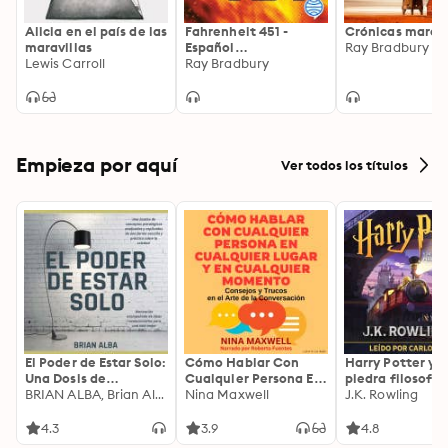
Alicia en el país de las
Fahrenheit 451 -
Crónicas marci
maravillas
Español
Ray Bradbury
Lewis Carroll
(Latinoamérica)
Ray Bradbury
Empieza por aquí
Ver todos los títulos
El Poder de Estar Solo:
Cómo Hablar Con
Harry Potter y l
Una Dosis de
Cualquier Persona En
piedra filosofal
Motivación
BRIAN ALBA, Brian Alba
Cualquier Lugar Y En
Nina Maxwell
J.K. Rowling
Acompañada de
Cualquier Momento
Ideas Revolucionarias
4.3
3.9
4.8
Para una Vida Mejor