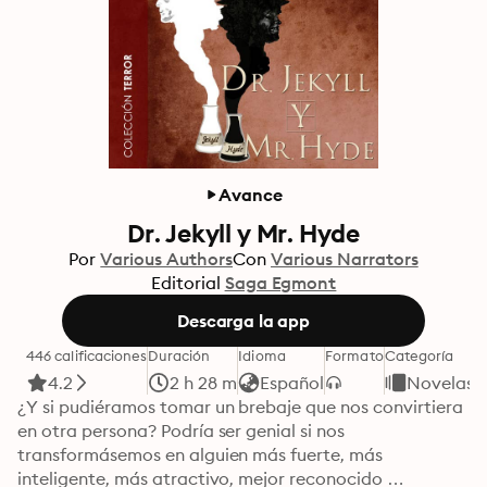
Avance
Dr. Jekyll y Mr. Hyde
Por
Various Authors
Con
Various Narrators
Editorial
Saga Egmont
Descarga la app
446 calificaciones
Duración
Idioma
Formato
Categoría
4.2
2 h 28 m
Español
Novelas
¿Y si pudiéramos tomar un brebaje que nos convirtiera 
en otra persona? Podría ser genial si nos 
transformásemos en alguien más fuerte, más 
inteligente, más atractivo, mejor reconocido 