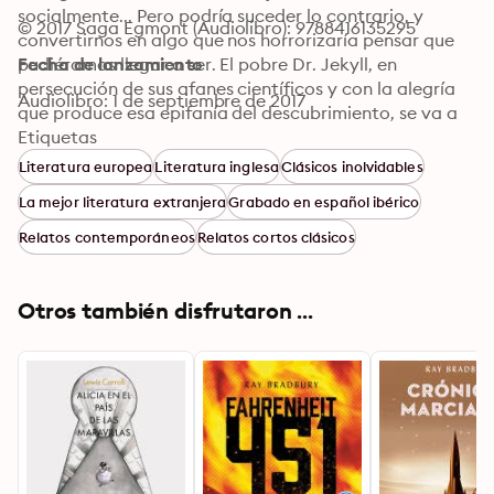
socialmente... Pero podría suceder lo contrario, y 
© 2017 Saga Egmont (Audiolibro): 9788416135295
convertirnos en algo que nos horrorizaría pensar que 
pudiéramos llegar a ser. El pobre Dr. Jekyll, en 
Fecha de lanzamiento
persecución de sus afanes científicos y con la alegría 
Audiolibro: 1 de septiembre de 2017
que produce esa epifanía del descubrimiento, se va a 
dar cuenta tarde de algo que jamás se habría 
Etiquetas
imaginado.
Literatura europea
Literatura inglesa
Clásicos inolvidables
La mejor literatura extranjera
Grabado en español ibérico
Relatos contemporáneos
Relatos cortos clásicos
Otros también disfrutaron ...