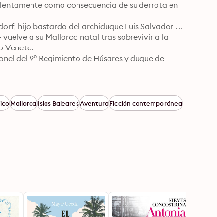
ra lentamente como consecuencia de su derrota en 
orf, hijo bastardo del archiduque Luis Salvador de 
vuelve a su Mallorca natal tras sobrevivir a la 
o Veneto.

onel del 9º Regimiento de Húsares y duque de 
, horas después de embarcar, fue acusado de 
 compleja, Catalina era la única hermana de un 
ico
Mallorca
Islas Baleares
Aventura
Ficción contemporánea
de de Algaida, un arrogante aristócrata 
adición choca irremediablemente contra el 
ntira, el desprecio y el silencio para descubrir la 
curriendo a una violencia que había jurado dejar 