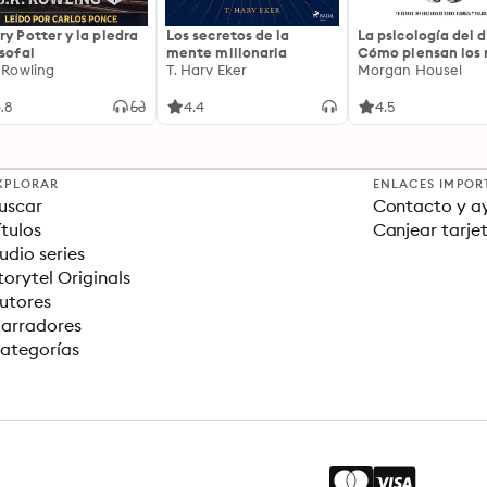
ry Potter y la piedra
Los secretos de la
La psicología del d
osofal
mente millonaria
Cómo piensan los r
. Rowling
T. Harv Eker
18 claves imperec
Morgan Housel
sobre riqueza y fe
.8
4.4
4.5
XPLORAR
ENLACES IMPOR
uscar
Contacto y a
ítulos
Canjear tarje
udio series
torytel Originals
utores
arradores
ategorías