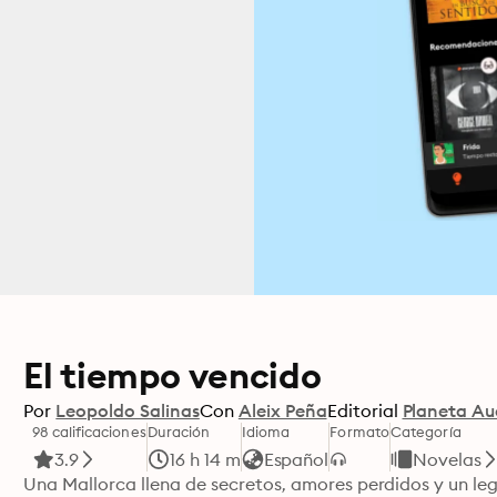
El tiempo vencido
Por
Leopoldo Salinas
Con
Aleix Peña
Editorial
Planeta Au
98 calificaciones
Duración
Idioma
Formato
Categoría
3.9
16 h 14 m
Español
Novelas
Una Mallorca llena de secretos, amores perdidos y un l