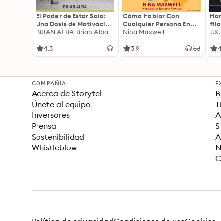
El Poder de Estar Solo:
Cómo Hablar Con
Har
Una Dosis de Motivación
Cualquier Persona En
fil
Acompañada de Ideas
BRIAN ALBA, Brian Alba
Cualquier Lugar Y En
Nina Maxwell
J.K
Revolucionarias Para
Cualquier Momento
una Vida Mejor
4.3
3.9
4
COMPAÑÍA
E
Acerca de Storytel
B
Únete al equipo
T
Inversores
A
Prensa
S
Sostenibilidad
A
Whistleblow
N
C
Política de privacidad
Condiciones de uso
Cookies