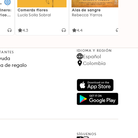
inero:
Comerás flores
Alas de sangre
Harry 
icos:
Lucía Solla Sobral
Rebecca Yarros
prisi
ederas
J.K. R
licidad
4.3
4.4
4.9
IDIOMA Y REGIÓN
TANTES
Español
yuda
Colombia
ta de regalo
SÍGUENOS