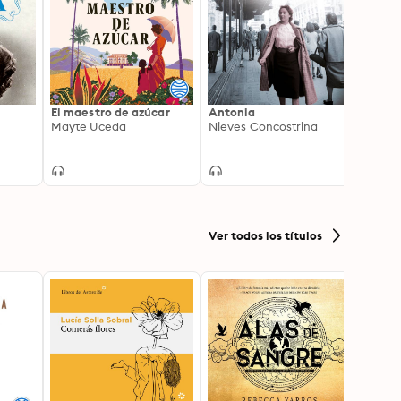
El maestro de azúcar
Antonia
Tiemp
Mayte Uceda
Nieves Concostrina
Tània 
Ver todos los títulos