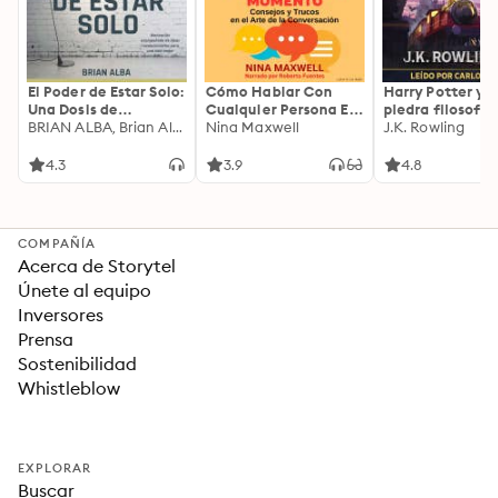
El Poder de Estar Solo:
Cómo Hablar Con
Harry Potter y l
Una Dosis de
Cualquier Persona En
piedra filosofal
Motivación
BRIAN ALBA, Brian Alba
Cualquier Lugar Y En
Nina Maxwell
J.K. Rowling
Acompañada de
Cualquier Momento
Ideas Revolucionarias
4.3
3.9
4.8
Para una Vida Mejor
COMPAÑÍA
Acerca de Storytel
Únete al equipo
Inversores
Prensa
Sostenibilidad
Whistleblow
EXPLORAR
Buscar