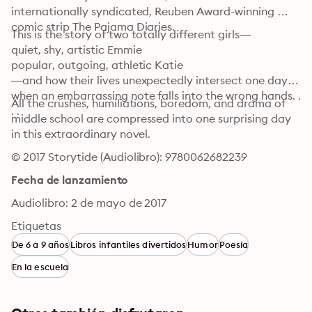
internationally syndicated, Reuben Award-winning 
comic strip The Pajama Diaries. 
This is the story of two totally different girls—

quiet, shy, artistic Emmie

popular, outgoing, athletic Katie

—and how their lives unexpectedly intersect one day, 
when an embarrassing note falls into the wrong hands. . 
All the crushes, humiliations, boredom, and drama of 
. .
middle school are compressed into one surprising day 
in this extraordinary novel.
© 2017 Storytide (Audiolibro): 9780062682239
Fecha de lanzamiento
Audiolibro: 2 de mayo de 2017
Etiquetas
De 6 a 9 años
Libros infantiles divertidos
Humor
Poesía
En la escuela