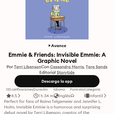
Avance
Emmie & Friends: Invisible Emmie: A
Graphic Novel
Por
Terri Libenson
Con
Cassandra Morris
Tara Sands
Editorial
Storytide
Descarga la app
133 calificaciones
Duración
Idioma
Formato
Categoría
4.5
1 h 34 m
Inglés
Infantil
Perfect for fans of Raina Telgemeier and Jennifer L. 
Holm, Invisible Emmie is a humorous and surprising 
debut novel by Terri Libenson, creator of the 