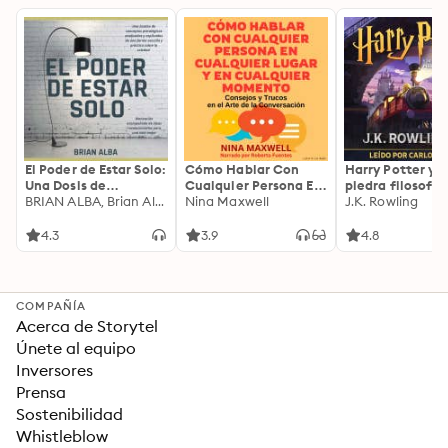
El Poder de Estar Solo:
Cómo Hablar Con
Harry Potter y l
Una Dosis de
Cualquier Persona En
piedra filosofal
Motivación
BRIAN ALBA, Brian Alba
Cualquier Lugar Y En
Nina Maxwell
J.K. Rowling
Acompañada de
Cualquier Momento
Ideas Revolucionarias
4.3
3.9
4.8
Para una Vida Mejor
COMPAÑÍA
Acerca de Storytel
Únete al equipo
Inversores
Prensa
Sostenibilidad
Whistleblow