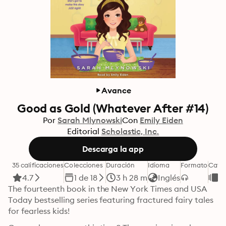
Avance
Good as Gold (Whatever After #14)
Por
Sarah Mlynowski
Con
Emily Eiden
Editorial
Scholastic, Inc.
Descarga la app
35 calificaciones
Colecciones
Duración
Idioma
Formato
Categ
4.7
1 de 18
3 h 28 m
Inglés
In
The fourteenth book in the New York Times and USA 
Today bestselling series featuring fractured fairy tales 
for fearless kids!