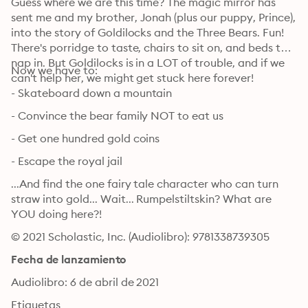
Guess where we are this time? The magic mirror has 
sent me and my brother, Jonah (plus our puppy, Prince), 
into the story of Goldilocks and the Three Bears. Fun! 
There's porridge to taste, chairs to sit on, and beds to 
nap in. But Goldilocks is in a LOT of trouble, and if we 
Now we have to:
can't help her, we might get stuck here forever!
- Skateboard down a mountain
- Convince the bear family NOT to eat us
- Get one hundred gold coins
- Escape the royal jail
...And find the one fairy tale character who can turn 
straw into gold... Wait... Rumpelstiltskin? What are 
YOU doing here?!
© 2021 Scholastic, Inc. (Audiolibro): 9781338739305
Fecha de lanzamiento
Audiolibro: 6 de abril de 2021
Etiquetas