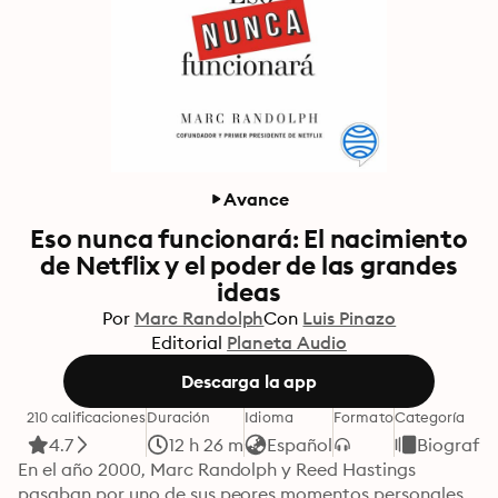
Avance
Eso nunca funcionará: El nacimiento
de Netflix y el poder de las grandes
ideas
Por
Marc Randolph
Con
Luis Pinazo
Editorial
Planeta Audio
Descarga la app
210 calificaciones
Duración
Idioma
Formato
Categoría
4.7
12 h 26 m
Español
Biografía
En el año 2000, Marc Randolph y Reed Hastings 
pasaban por uno de sus peores momentos personales. 