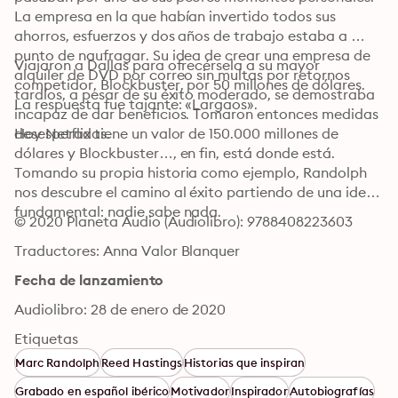
La empresa en la que habían invertido todos sus 
ahorros, esfuerzos y dos años de trabajo estaba a 
punto de naufragar. Su idea de crear una empresa de 
Viajaron a Dallas para ofrecérsela a su mayor 
alquiler de DVD por correo sin multas por retornos 
competidor, Blockbuster, por 50 millones de dólares. 
tardíos, a pesar de su éxito moderado, se demostraba 
La respuesta fue tajante: «Largaos».
incapaz de dar beneficios. Tomaron entonces medidas 
desesperadas.
Hoy Netflix tiene un valor de 150.000 millones de 
dólares y Blockbuster…, en fin, está donde está.

Tomando su propia historia como ejemplo, Randolph 
nos descubre el camino al éxito partiendo de una idea 
fundamental: nadie sabe nada.
© 2020 Planeta Audio (Audiolibro): 9788408223603
Traductores: Anna Valor Blanquer
Fecha de lanzamiento
Audiolibro: 28 de enero de 2020
Etiquetas
Marc Randolph
Reed Hastings
Historias que inspiran
Grabado en español ibérico
Motivador
Inspirador
Autobiografías