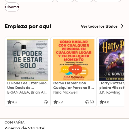
Cinema
Empieza por aquí
Ver todos los títulos
El Poder de Estar Solo:
Cómo Hablar Con
Harry Potter y l
Una Dosis de
Cualquier Persona En
piedra filosofal
Motivación
BRIAN ALBA, Brian Alba
Cualquier Lugar Y En
Nina Maxwell
J.K. Rowling
Acompañada de
Cualquier Momento
Ideas Revolucionarias
4.3
3.9
4.8
Para una Vida Mejor
COMPAÑÍA
Acerca de Storytel