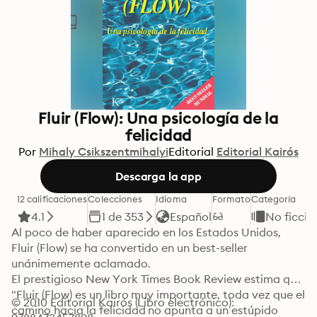
Fluir (Flow): Una psicología de la
felicidad
Por
Mihaly Csikszentmihalyi
Editorial
Editorial Kairós
Descarga la app
12 calificaciones
Colecciones
Idioma
Formato
Categoría
4.1
1 de 353
Español
No ficció
Al poco de haber aparecido en los Estados Unidos, 
Fluir (Flow) se ha convertido en un best-seller 
unánimemente aclamado.

El prestigioso New York Times Book Review estima que 
"Fluir (Flow) es un libro muy importante, toda vez que el 
© 2010 Editorial Kairós (Libro electrónico): 
camino hacia la felicidad no apunta a un estúpido 