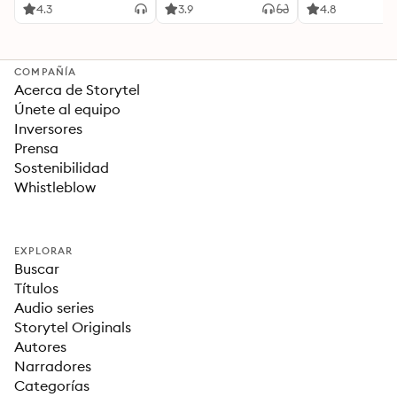
Ideas Revolucionarias
4.3
3.9
4.8
Para una Vida Mejor
COMPAÑÍA
Acerca de Storytel
Únete al equipo
Inversores
Prensa
Sostenibilidad
Whistleblow
EXPLORAR
Buscar
Títulos
Audio series
Storytel Originals
Autores
Narradores
Categorías