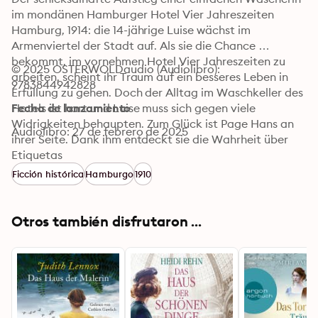
im mondänen Hamburger Hotel Vier Jahreszeiten

Hamburg, 1914: die 14-jährige Luise wächst im 
Armenviertel der Stadt auf. Als sie die Chance 
bekommt, im vornehmen Hotel Vier Jahreszeiten zu 
© 2025 OSTERWOLDaudio (Audiolibro): 
arbeiten, scheint ihr Traum auf ein besseres Leben in 
9783844942828
Erfüllung zu gehen. Doch der Alltag im Waschkeller des 
Hotels ist hart und Luise muss sich gegen viele 
Fecha de lanzamiento
Widrigkeiten behaupten. Zum Glück ist Page Hans an 
Audiolibro: 27 de febrero de 2025
ihrer Seite. Dank ihm entdeckt sie die Wahrheit über 
ihre Herkunft, während draußen der Krieg tobt. Das 
Etiquetas
Hotel wird zu ihrer Familie, die sie nie hatte. Und sie ist 
Ficción histórica
Hamburgo
1910
bereit, diese mit ihrem Leben zu verteidigen.

Der Auftakt zur hinreißenden Dilogie über das 
legendäre Grandhotel an der Alster
Otros también disfrutaron ...