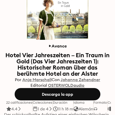
Avance
Hotel Vier Jahreszeiten – Ein Traum in
Gold (Das Vier Jahreszeiten 1):
Historischer Roman über das
berühmte Hotel an der Alster
Por
Anja Marschall
Con
Johanna Zehendner
Editorial
OSTERWOLDaudio
Descarga la app
22 calificaciones
Colecciones
Duración
Idioma
Formato
Cate
4.4
1 de 4
11 h 18 m
Alemán
N
Der schicksalhafte Aufstieg einer einfachen Wäscherin 