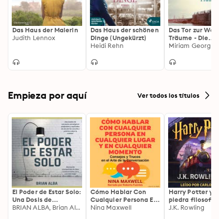
Das Haus der Malerin
Das Haus der schönen
Das Tor zur Welt
Judith Lennox
Dinge (Ungekürzt)
Träume - Die
Heidi Rehn
Hamburger
Miriam Georg
Auswanderersta
Band 1 (Ungekür
Lesung): Die
Hamburger
Auswandererst
Empieza por aquí
Ver todos los títulos
El Poder de Estar Solo:
Cómo Hablar Con
Harry Potter y l
Una Dosis de
Cualquier Persona En
piedra filosofal
Motivación
BRIAN ALBA, Brian Alba
Cualquier Lugar Y En
Nina Maxwell
J.K. Rowling
Acompañada de
Cualquier Momento