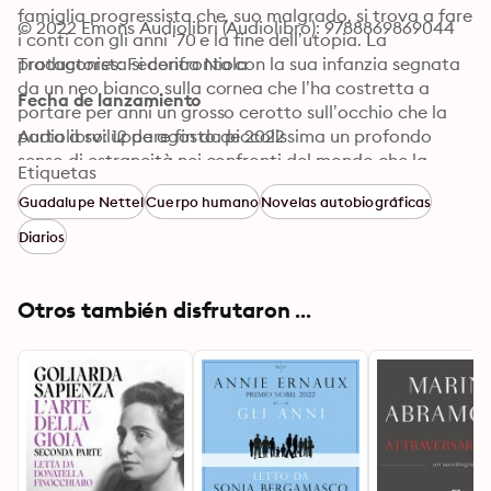
famiglia progressista che, suo malgrado, si trova a fare 
© 2022 Emons Audiolibri (Audiolibro): 9788869869044
i conti con gli anni ‘70 e la fine dell’utopia. La 
protagonista si confronta con la sua infanzia segnata 
Traductores: Federica Niola
da un neo bianco sulla cornea che l’ha costretta a 
Fecha de lanzamiento
portare per anni un grosso cerotto sull’occhio che la 
porta a sviluppare fin da piccolissima un profondo 
Audiolibro: 12 de agosto de 2022
senso di estraneità nei confronti del mondo che la 
Etiquetas
circonda.

Guadalupe Nettel
Cuerpo humano
Novelas autobiográficas
© El cuerpo en que nací c/o Indent Literary Agency 
www.indentagency.com

Diarios
Per la traduzione italiana © La Nuova Frontiera, 2022

Per l'audiolibro: © 2022, Emons Italia S.r.l.
Otros también disfrutaron ...