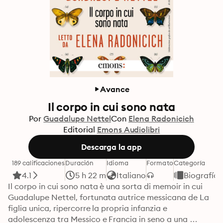
Avance
Il corpo in cui sono nata
Por
Guadalupe Nettel
Con
Elena Radonicich
Editorial
Emons Audiolibri
Descarga la app
189 calificaciones
Duración
Idioma
Formato
Categoría
4.1
5 h 22 m
Italiano
Biografía
Il corpo in cui sono nata è una sorta di memoir in cui 
Guadalupe Nettel, fortunata autrice messicana de La 
figlia unica, ripercorre la propria infanzia e 
adolescenza tra Messico e Francia in seno a una 