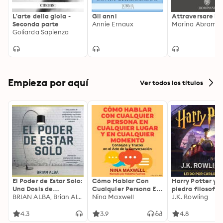
L'arte della gioia -
Gli anni
Attraversare i 
Seconda parte
Annie Ernaux
Marina Abramov
Goliarda Sapienza
Empieza por aquí
Ver todos los títulos
El Poder de Estar Solo:
Cómo Hablar Con
Harry Potter y l
Una Dosis de
Cualquier Persona En
piedra filosofal
Motivación
BRIAN ALBA, Brian Alba
Cualquier Lugar Y En
Nina Maxwell
J.K. Rowling
Acompañada de
Cualquier Momento
Ideas Revolucionarias
4.3
3.9
4.8
Para una Vida Mejor