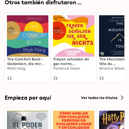
Otros también disfrutaron ...
The Comfort Book -
Frauen schulden dir
The Mountain Is
Gedanken, die mir
gar nichts
Wie du
Hoffnung machen
Matt Haig
(Ungekürzte Lesung)
Florence Given
Selbstsabotage
Brianna Wiest
(Gekürzt)
erkennen und
überwinden kann
Der Booktok-
Bestseller endli
Deutsch!
Empieza por aquí
Ver todos los títulos