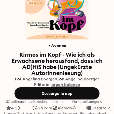
Avance
Kirmes im Kopf - Wie ich als
Erwachsene herausfand, dass ich
AD(H)S habe (Ungekürzte
Autorinnenlesung)
Por
Angelina Boerger
Con
Angelina Boerger
Editorial
argon balance
Descarga la app
37 calificaciones
Duración
Idioma
Formato
Categoría
4.5
8 h 19 m
Alemán
Desarrollo 
Lange Zeit fragt sich Angelina Boerger: Bin ich einfach 