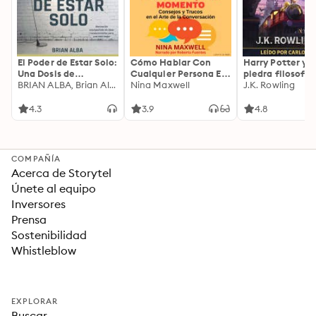
El Poder de Estar Solo:
Cómo Hablar Con
Harry Potter y l
Una Dosis de
Cualquier Persona En
piedra filosofal
Motivación
BRIAN ALBA, Brian Alba
Cualquier Lugar Y En
Nina Maxwell
J.K. Rowling
Acompañada de
Cualquier Momento
Ideas Revolucionarias
4.3
3.9
4.8
Para una Vida Mejor
COMPAÑÍA
Acerca de Storytel
Únete al equipo
Inversores
Prensa
Sostenibilidad
Whistleblow
EXPLORAR
Buscar