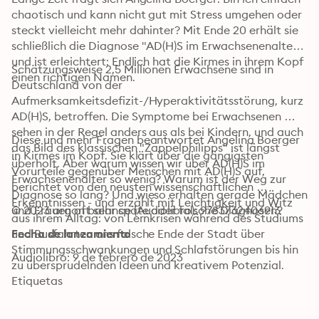
chaotisch und kann nicht gut mit Stress umgehen oder 
steckt vielleicht mehr dahinter? Mit Ende 20 erhält sie 
schließlich die Diagnose "AD(H)S im Erwachsenenalter" 
und ist erleichtert: Endlich hat die Kirmes in ihrem Kopf 
Schätzungsweise 2,5 Millionen Erwachsene sind in 
einen richtigen Namen.
Deutschland von der 
Aufmerksamkeitsdefizit-/Hyperaktivitätsstörung, kurz 
AD(H)S, betroffen. Die Symptome bei Erwachsenen 
sehen in der Regel anders aus als bei Kindern, und auch 
Diese und mehr Fragen beantwortet Angelina Boerger 
das Bild des klassischen "Zappelphilipps" ist längst 
in Kirmes im Kopf. Sie klärt über die gängigsten 
überholt. Aber warum wissen wir über AD(H)S im 
Vorurteile gegenüber Menschen mit AD(H)S auf, 
Erwachsenenalter so wenig? Warum ist der Weg zur 
berichtet von den neusten wissenschaftlichen 
Diagnose so lang? Und wieso erhalten gerade Mädchen 
Erkenntnissen - und erzählt mit Leichtigkeit und Witz 
und Frauen oft sehr späte oder falsche Diagnosen?
© 2023 argon balance (Audiolibro): 9783732406913
aus ihrem Alltag: von Lernkrisen während des Studiums 
und Busfahrten ans falsche Ende der Stadt über 
Fecha de lanzamiento
Stimmungsschwankungen und Schlafstörungen bis hin 
Audiolibro: 9 de febrero de 2023
zu übersprudelnden Ideen und kreativem Potenzial. 
Denn das Gehirn von Menschen mit AD(H)S tickt etwas 
Etiquetas
anders - aber wer sagt eigentlich, dass das etwas 
Schlechtes ist?