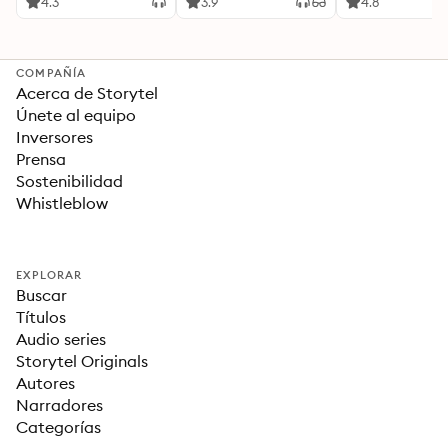
Ideas Revolucionarias
4.3
3.9
4.8
Para una Vida Mejor
COMPAÑÍA
Acerca de Storytel
Únete al equipo
Inversores
Prensa
Sostenibilidad
Whistleblow
EXPLORAR
Buscar
Títulos
Audio series
Storytel Originals
Autores
Narradores
Categorías