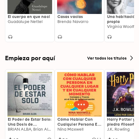
mujeres –Laura, Alina, Doris– y los vínculos –de 
amistad, de amor– que establecen entre ellas. Una 
novela sobre las formas diversas que puede tomar la 
El cuerpo en que nací
Casas vacías
Una habitación
Guadalupe Nettel
Brenda Navarro
propia
familia en el mundo actual.
Virginia Woolf
Empieza por aquí
Ver todos los títulos
El Poder de Estar Solo:
Cómo Hablar Con
Harry Potter y l
Una Dosis de
Cualquier Persona En
piedra filosofal
Motivación
BRIAN ALBA, Brian Alba
Cualquier Lugar Y En
Nina Maxwell
J.K. Rowling
Acompañada de
Cualquier Momento