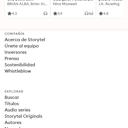
Motivación
BRIAN ALBA, Brian Alba
Cualquier Lugar Y En
Nina Maxwell
J.K. Rowling
Acompañada de
Cualquier Momento
Ideas Revolucionarias
4.3
3.9
4.8
Para una Vida Mejor
COMPAÑÍA
Acerca de Storytel
Únete al equipo
Inversores
Prensa
Sostenibilidad
Whistleblow
EXPLORAR
Buscar
Títulos
Audio series
Storytel Originals
Autores