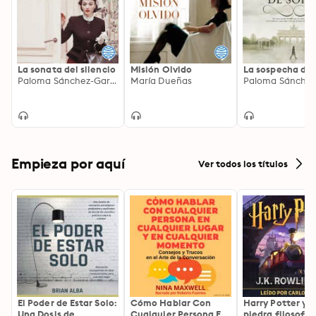
La sonata del silencio
Misión Olvido
La sospecha de 
Paloma Sánchez-Garnica
María Dueñas
Empieza por aquí
Ver todos los títulos
El Poder de Estar Solo:
Cómo Hablar Con
Harry Potter y l
Una Dosis de
Cualquier Persona En
piedra filosofal