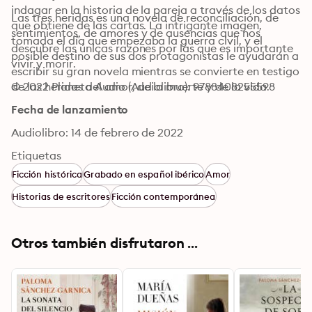
indagar en la historia de la pareja a través de los datos 
Las tres heridas es una novela de reconciliación, de 
que obtiene de las cartas. La intrigante imagen, 
sentimientos, de amores y de ausencias que nos 
tomada el día que empezaba la guerra civil, y el 
descubre las únicas razones por las que es importante 
posible destino de sus dos protagonistas le ayudarán a 
vivir y morir.
escribir su gran novela mientras se convierte en testigo 
de las heridas del amor, de la muerte y de la vida.
© 2022 Planeta Audio (Audiolibro): 9788408255598
Fecha de lanzamiento
Audiolibro: 14 de febrero de 2022
Etiquetas
Ficción histórica
Grabado en español ibérico
Amor
Historias de escritores
Ficción contemporánea
Otros también disfrutaron ...