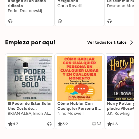
Il sogno di un uomo
Helgoland
La scimmia nud
ridicolo
Carlo Rovelli
Desmond Morris
Fedor Dostoevskij
Empieza por aquí
Ver todos los títulos
El Poder de Estar Solo:
Cómo Hablar Con
Harry Potter y l
Una Dosis de
Cualquier Persona En
piedra filosofal
Motivación
BRIAN ALBA, Brian Alba
Cualquier Lugar Y En
Nina Maxwell
J.K. Rowling
Acompañada de
Cualquier Momento
Ideas Revolucionarias
4.3
3.9
4.8
Para una Vida Mejor