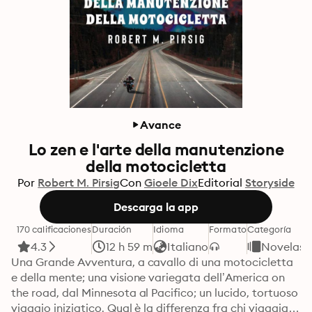
Avance
Lo zen e l'arte della manutenzione
della motocicletta
Por
Robert M. Pirsig
Con
Gioele Dix
Editorial
Storyside
Descarga la app
170 calificaciones
Duración
Idioma
Formato
Categoría
4.3
12 h 59 m
Italiano
Novelas
Una Grande Avventura, a cavallo di una motocicletta 
e della mente; una visione variegata dell’America on 
the road, dal Minnesota al Pacifico; un lucido, tortuoso 
viaggio iniziatico. Qual è la differenza fra chi viaggia in 